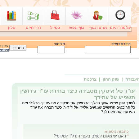
על סדר היום
נשים וכסף
גוף ונפש
סטייל
דרך חיים
סלון
כתובת דוא"ל:
סיסמא:
עדיין
סיסמא
העבודה
| שוק ההון
| צרכנות
עו''ד טל איטקין מסבירה כיצד בחירת עו''ד גירושין
תשפיע על עתידך
לעורך הדין שייצג אותך בהליך הגירושין, את מפקידה את עתידך הכלכלי ואת
כל ההיבטים הרגשיים שנוגעים אלייך ואל ילידייך. כיצד תבחרי את עו''ד
הגירושין שמתאים לך?
כתבות נוספות
*
האם יש מקום לנשים בענף הנדל''ן המקומי?