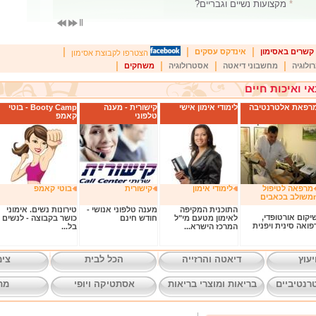
*
מקצועות נשיים וגבריים?
|
|
|
קשרים באסימון
אינדקס עסקים
הצטרפו לקבוצת אסימון
|
|
|
|
ולוגיה
מחשבוני דיאטה
אסטרולוגיה
משחקים
אי ואיכות חיים
רפאת אלטרנטיבה
לימודי אימון אישי
קישורית - מענה
Booty Camp - בוטי
טלפוני
קאמפ
מרפאה לטיפול
לימודי אימון
קישורית
בוטי קאמפ
 בכאבים
התוכנית המקיפה
מענה טלפוני אנושי -
טירונות נשים. אימוני
יקום אורטופדי,
לאימון מטעם מי"ל
חודש חינם
כושר בקבוצה - לנשים
פואה סינית ויפנית
המרכז הישרא...
בל...
יעוץ
דיאטה והרזייה
הכל לבית
צימ
רנטיביים
בריאות ומוצרי בריאות
אסתטיקה ויופי
מת