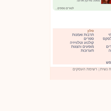
מאת: מירקין אלינה
לטורים נוספים...
סלון
י
תרבות ואמנות
סקס
ספרים
קולנוע וטלוויזיה
דים
מופעים והצגות
ה
תערוכות
ופש
ח נשית
רשימת העסקים
|