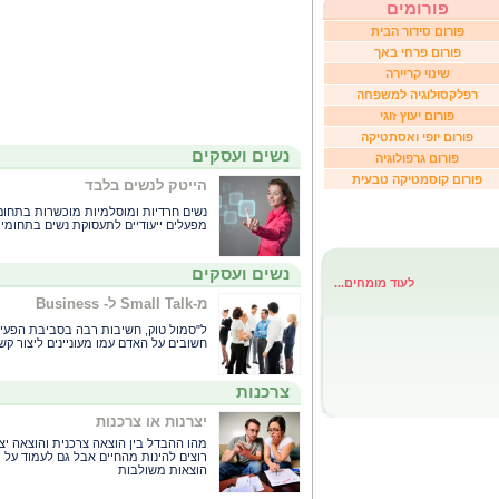
פורומים
פורום סידור הבית
פורום פרחי באך
שינוי קריירה
רפלקסולוגיה למשפחה
פורום יעוץ זוגי
פורום יופי ואסתטיקה
נשים ועסקים
פורום גרפולוגיה
פורום קוסמטיקה טבעית
הייטק לנשים בלבד
נשים חרדיות ומוסלמיות מוכשרות בתחום 
מפעלים ייעודיים לתעסוקת נשים בתחומי 
נשים ועסקים
לעוד מומחים...
מ-Small Talk ל- Business
ל"סמול טוק, חשיבות רבה בסביבת הפעיל
חשובים על האדם עמו מעוניינים ליצור קש
צרכנות
יצרנות או צרכנות
מהו ההבדל בין הוצאה צרכנית והוצאה יצרנ
רוצים להינות מהחיים אבל גם לעמוד על 
הוצאות משולבות