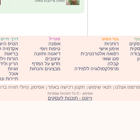
מאת: גרינברג מאיה
סף
גוף ונפש
סטייל
דרך חיים
סקים
רוחניות
אופנה
הטיפ היומ
סקית
אימון אישי
טיפוח ויופי
אקדמיה ל
ודה
רפואה אלטרנטיבית
דיאטה ותזונה
בריאות
ן
פנג שואי
עיצובים
הורות ויל
קבלה
חדש על המדף
הריון וליד
מרפלקסולוגיה ללמידה
מבצעים והנחות
זוגיות
אוכל
תיירות ונ
פרסמו אצלנו
תנאי שימוש
תקנון רכישה באתר
אסימון, טיולי חוויה ברו
|
|
|
אסימון - © כל הזכויות שמורות
וייזנט - תוכנות לעסקים