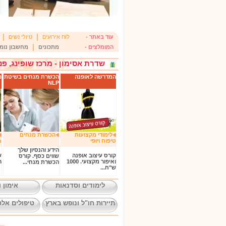
|
|
עוד באתר -
לוח אירועים
טיולי נשים
|
המומלצים -
מתכונים
מחשבון נומר
שדרת אסימון - מרכז שופינג, פנ
המדרשה לאופנה
הכשרת מנחים בשיטת
מ
NLP
לימודי מקצועות
הכשרת מנחים
טיפוח ויופי
nמשולב
הידע והנסיון שלך
קורס עיצוב אופנה
ש
שווים כסף. קורס
ואיפור מקצועי. 1000
ר
הכשרת מנחי...
ש"ח...
לימודים וסדנאות
אימון ו
תיירות חו"ל ונופש בארץ
טיפולים אלט