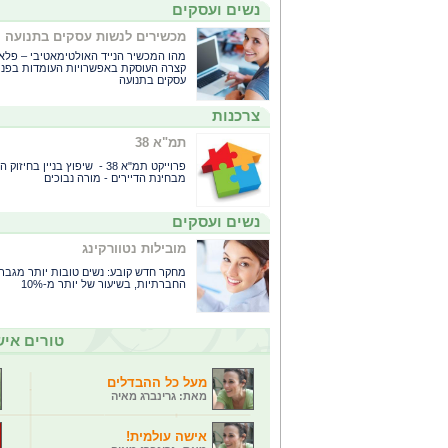
נשים ועסקים
מכשירים לנשות עסקים בתנועה
מהו המכשיר הנייד האולטימאטיבי – פלא
קצרה העוסקת באפשרויות העומדות בפני
עסקים בתנועה
צרכנות
תמ"א 38
פרוייקט תמ"א 38 - שיפוץ בנ
מבחינת הדיירים - מורה נבוכים
נשים ועסקים
מובילות נטוורקינג
מחקר חדש קובע: נשים טובות יותר מגברי
החברתיות, בשיעור של יותר מ-10%
טורים איש
מעל כל ההבדלים
מאת: גרינברג מאיה
אישה עולמית!