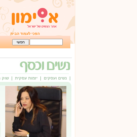
הפכי לעמוד הבית
| נשים ועסקים
| יזמות עסקית
| שוק 