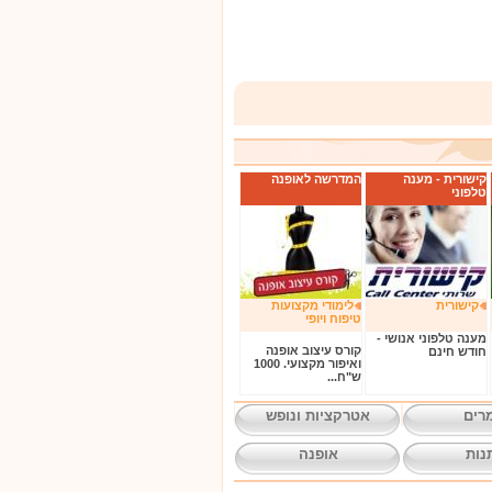
קישורית - מענה
המדרשה לאופנה
טלפוני
קישורית
לימודי מקצועות
טיפוח ויופי
מענה טלפוני אנושי -
קורס עיצוב אופנה
חודש חינם
ואיפור מקצועי. 1000
ש"ח...
רים
אטרקציות ונופש
נות
אופנה