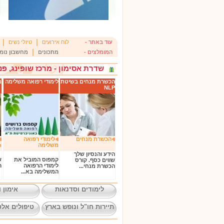
|
|
עוד באתר -
לוח אירועים
טיולי נשים
|
המומלצים -
מתכונים
מחשבון נומר
שדרת אסימון - מרכז שופינג, פנ
הכשרת מנחים בשיטת
לימודי רפואה משלימה
מ
NLP
הכשרת מנחים
לימודי רפואה
משלימה
nמשולב
הידע והנסיון שלך
קמפוס המוביל את
ש
שווים כסף. קורס
לימודי הרפואה
ר
הכשרת מנחי...
המשלימה בא...
לימודים וסדנאות
אימון ו
תיירות חו"ל ונופש בארץ
טיפולים אלט