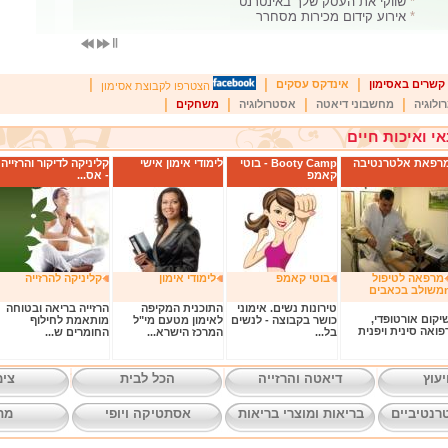
*
שווקי את העסק שלך באינטרנט
*
אירוע קידום מכירות מסחרר
|
|
|
קשרים באסימון
אינדקס עסקים
הצטרפו לקבוצת אסימון
|
|
|
|
ולוגיה
מחשבוני דיאטה
אסטרולוגיה
משחקים
אי ואיכות חיים
רפאת אלטרנטיבה
Booty Camp - בוטי
לימודי אימון אישי
קליניקה לדיקור והרזייה
קאמפ
- אס...
מרפאה לטיפול
בוטי קאמפ
לימודי אימון
קליניקה להרזייה
 בכאבים
טירונות נשים. אימוני
התוכנית המקיפה
הרזייה בריאה ובטוחה
יקום אורטופדי,
כושר בקבוצה - לנשים
לאימון מטעם מי"ל
מותאמת לחילוף
פואה סינית ויפנית
בל...
המרכז הישרא...
החומרים ש...
יעוץ
דיאטה והרזייה
הכל לבית
צימ
רנטיביים
בריאות ומוצרי בריאות
אסתטיקה ויופי
מת