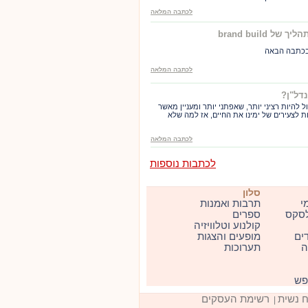
לכתבה המלאה
brand buil
 בכתבה הבאה
לכתבה המלאה
דל"ן?
ל להיות רציני יותר, שאפתני יותר ומעניין מאשר
נות לצעירים של ימינו את החיים, אז למה שלא
לכתבה המלאה
לכתבות נוספות
סלון
י
תרבות ואמנות
סקס
ספרים
קולנוע וטלוויזיה
דים
מופעים והצגות
ה
תערוכות
ופש
ח נשית
רשימת העסקים
|