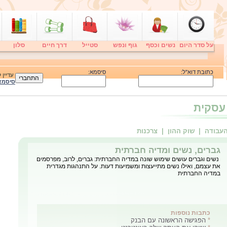
על סדר היום
נשים וכסף
גוף ונפש
סטייל
דרך חיים
סלון
כתובת דוא"ל:
סיסמא:
עדיין
סיסמא
 עסקית
העבודה
| שוק ההון
| צרכנות
גברים, נשים ומדיה חברתית
נשים וגברים עושים שימוש שונה במדיה החברתית: גברים, לרוב, מפרסמים
את עצמם, ואילו נשים מתייעצות ומשמיעות דעות. על התנהגות מגדרית
במדיה החברתית
כתבות נוספות
*
הפגישה הראשונה עם הבנק