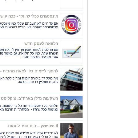
אינסטגרם ככלי שיווקי - ככה עוש
אם עד היום לא חשבתם שכלי כמו אינסטגר
פלטפורמה שאתם לא יכולים להרשות לעצ
הלוואה לעסק חדש
אם החלטת לפתוח עסק אך אין לך את אפש
העזרה שלך. כמו כל הלוואה, גם כאשר מד
אשר נקבעים מבעוד מועד.
להפוך ליזמים בלי לצאת מהבית – ק
מה כולל לרוב קורס יזמות ומה כוללת הא
עסקית אונליין בכתבה הבאה
השקעות נדלן בארה"ב: צ'קליסט
הלוואי וכל השקעה הייתה כל כך פשוטה. 
ונגישות ככל שיהיו - מסתתרות הרבה מאד
yzm.co.il – בית ספר ליזמות
לא חייבים שזה יבוא מלידה אם אנחנו נרש
את כל הכלים שאנחנו צריכים בשביל להיות