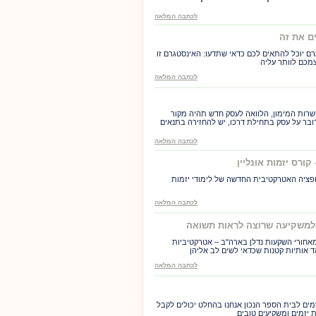
לכתבה המלאה
ים את זה
ם יוכל להתאים לכם כדאי שתדעו: האינסטגרם זו
מכם לוותר עליה
לכתבה המלאה
רות המימון, הלוואה לעסק חדש תהיה מקור
ובר על עסק בתחילת דרכו, יש להחזירה בתנאים
לכתבה המלאה
ורס יזמות אונליין
ופציה האטרקטיבית החדשה של לימודי יזמות
לכתבה המלאה
 למשקיעה שרוצה לראות תשואה
מאחורי השקעות נדלן בארה"ב – אטרקטיביות
 אותיות קטנות שכדאי לשים לב אליהן
לכתבה המלאה
מים לבית הספר הנכון אנחנו בהחלט יכולים לקבל
 יזמים ומשקיעים טובים