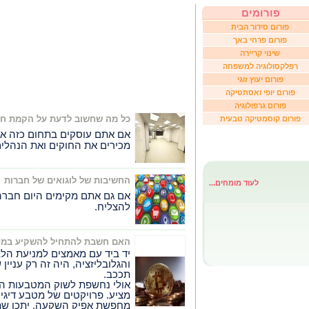
פורומים
פורום סידור הבית
פורום פרחי באך
שינוי קריירה
רפלקסולוגיה למשפחה
פורום יעוץ זוגי
פורום יופי ואסתטיקה
פורום גרפולוגיה
כל מה שחשוב לדעת על הקמת חד
פורום קוסמטיקה טבעית
אם אתם עוסקים בתחום כזה או
מכירים את החוקים ואת הנהלים
החשיבות של לוגואים של חברות
לעוד מומחים...
אם גם אתם מקימים היום חברה,
להצליח.
האם חשבת להתחיל להשקיע במטב
יד ביד עם מאמצים למניעת הלב
והגלובליזציה, היה זה רק עניין
תככב.
אולי נחשפת לשוק המטבעות הדי
מציע. פרויקטים של מטבע דיגי
מחפשת אפיק השקעה, יתכן שת