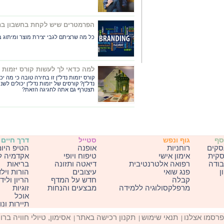
הפרמטרים שיש לקחת בחשבון בתהליך של d
כל מה שרציתם לגבי יצירת מוצר ומיתוג
למה כדאי לך לעשות קורס יזמות נ
קורס יזמות נדל"ן זו בחירה טובה כי מה יכו
נדל"ן? קורסים של יזמות נדל"ן יכולים לש
תצטרף גם אתה לחגיגה הזאת?
סף
גוף ונפש
סטייל
דרך חיים
סקים
רוחניות
אופנה
הטיפ היומ
סקית
אימון אישי
טיפוח ויופי
אקדמיה ל
ודה
רפואה אלטרנטיבית
דיאטה ותזונה
בריאות
ן
פנג שואי
עיצובים
הורות ויל
קבלה
חדש על המדף
הריון וליד
מרפלקסולוגיה ללמידה
מבצעים והנחות
זוגיות
אוכל
תיירות ונ
פרסמו אצלנו
תנאי שימוש
תקנון רכישה באתר
אסימון, טיולי חוויה ברו
|
|
|