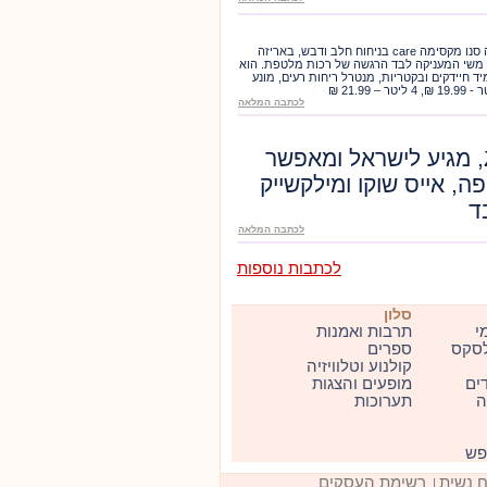
סנו משיקה לרגל ראש השנה, מרכך כביסה סנו מקסימה care בניחוח חלב ודבש, באריזה
תמצית משי המעניקה לבד הרגשה של רכות מלטפת. הוא
 חיידקים ובקטריות, מנטרל ריחות רעים, מונע
לכתבה המלאה
הלהיט העולמי, ZOKU, מגיע לישראל ומאפשר
ה, אייס שוקו ומילקשייק
לכתבה המלאה
לכתבות נוספות
סלון
י
תרבות ואמנות
סקס
ספרים
קולנוע וטלוויזיה
דים
מופעים והצגות
ה
תערוכות
ופש
ח נשית
רשימת העסקים
|