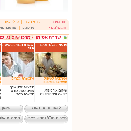
|
|
עוד באתר -
לוח אירועים
טיולי נשים
|
המומלצים -
מתכונים
מחשבון נומר
שדרת אסימון - מרכז שופינג, פנ
מרפאת אלטרנטיבה
הכשרת מנחים בשיטת
ל
NLP
מרפאה לטיפול
הכשרת מנחים
nמשולב בכאבים
מ
הידע והנסיון שלך
שיקום אורטופדי,
ק
שווים כסף. קורס
רפואה סינית ויפנית
ל
הכשרת מנחי...
ה
לימודים וסדנאות
אימון ו
תיירות חו"ל ונופש בארץ
טיפולים אלט