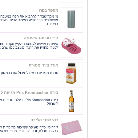
מהפך בפח
משתלבים בהרמוניה בעיצוב הבית ומצטיינ
במטבח
קיץ חם עם איפנמה
איפנמה מציעה לקטנטנים לקיץ הקרוב סנד
לנעול, מחזיק את הרגל ומעוצב כמו שהם אוהב
אורז ביתי מסורתי
סדרת מוצרים חדשה לתיבול אורז במגוון 
בירה Pils Krombacher מגיעה לארץ
לישראל
רגע לפני הלידה
צבעים: תכלת, ורוד, לבן ובז'. מחיר: 99 שקלים