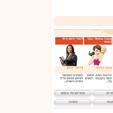
Booty Camp - בוטי
לימודי אימון אישי
קאמפ
בוטי קאמפ
לימודי אימון
טירונות נשים. אימוני
התוכנית המקיפה
כושר בקבוצה - לנשים
לאימון מטעם מי"ל
בל...
המרכז הישרא...
רים
אטרקציות ונופש
נות
אופנה