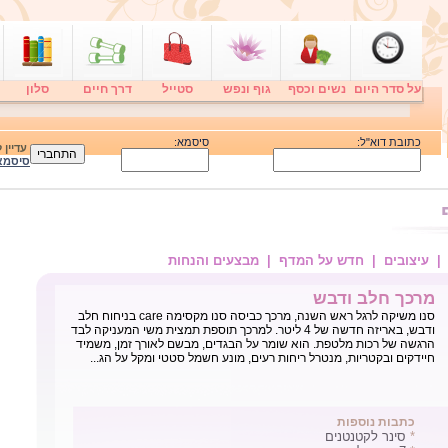
על סדר היום
נשים וכסף
גוף ונפש
סטייל
דרך חיים
סלון
כתובת דוא"ל:
סיסמא:
עדיין
סיסמא
| עיצובים
| חדש על המדף
| מבצעים והנחות
מרכך חלב ודבש
סנו משיקה לרגל ראש השנה, מרכך כביסה סנו מקסימה care בניחוח חלב
ודבש, באריזה חדשה של 4 ליטר. למרכך תוספת תמצית משי המעניקה לבד
הרגשה של רכות מלטפת. הוא שומר על הבגדים, מבשם לאורך זמן, משמיד
חיידקים ובקטריות, מנטרל ריחות רעים, מונע חשמל סטטי ומקל על הג...
כתבות נוספות
*
סינר לקטנטנים