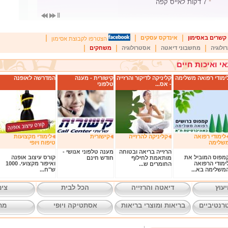
*
7 דקות לאייס קפה
|
|
|
קשרים באסימון
אינדקס עסקים
הצטרפו לקבוצת אסימון
|
|
|
|
ולוגיה
מחשבוני דיאטה
אסטרולוגיה
משחקים
אי ואיכות חיים
ימודי רפואה משלימה
קליניקה לדיקור והרזייה
קישורית - מענה
המדרשה לאופנה
- אס...
טלפוני
לימודי רפואה
קליניקה להרזייה
קישורית
לימודי מקצועות
שלימה
טיפוח ויופי
הרזייה בריאה ובטוחה
מענה טלפוני אנושי -
מפוס המוביל את
קורס עיצוב אופנה
מותאמת לחילוף
חודש חינם
ימודי הרפואה
ואיפור מקצועי. 1000
החומרים ש...
משלימה בא...
ש"ח...
יעוץ
דיאטה והרזייה
הכל לבית
צימ
רנטיביים
בריאות ומוצרי בריאות
אסתטיקה ויופי
מת