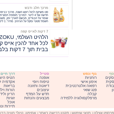
מרכך חלב ודבש
חדשה של 4 ליטר. למרכך תוספת 
שומר על הבגדים, מבשם לאורך זמן, משמיד
חשמל סטטי ומקל על הגיהוץ. מחיר: 1 ליטר - 19.99 ₪, 4 ליטר – 21.99 ₪
7 דקות לאייס קפה
לכל אחד להכין אייס קפ
בבית תוך 7 דקות בלבד
סף
גוף ונפש
סטייל
דרך חיים
סקים
רוחניות
אופנה
הטיפ היומ
סקית
אימון אישי
טיפוח ויופי
אקדמיה ל
ודה
רפואה אלטרנטיבית
דיאטה ותזונה
בריאות
ן
פנג שואי
עיצובים
הורות ויל
קבלה
חדש על המדף
הריון וליד
מרפלקסולוגיה ללמידה
מבצעים והנחות
זוגיות
אוכל
תיירות ונ
פרסמו אצלנו
תנאי שימוש
תקנון רכישה באתר
אסימון, טיולי חוויה ברו
|
|
|