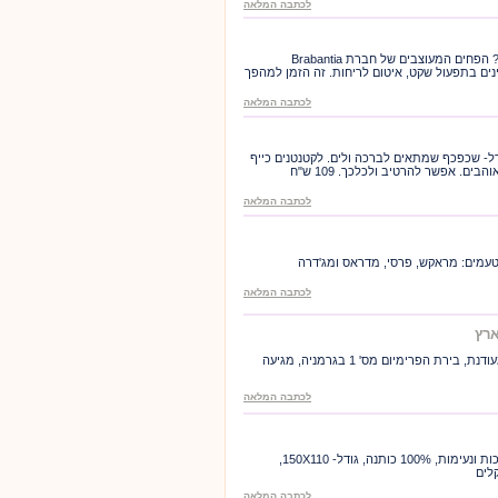
לכתבה המלאה
מי אמר שצריך להחביא את הפח במטבח? הפחים המעוצבים של חברת Brabantia
ים בתפעול שקט, איטום לריחות. זה הזמן למהפך
לכתבה המלאה
ל- שכפכף שמתאים לברכה ולים. לקטנטנים כייף
ים. אפשר להרטיב ולכלכך. 109 ש"ח
לכתבה המלאה
טעמים: מראקש, פרסי, מדראס ומג'דרה
לכתבה המלאה
בירה Pils Krombacher , בעלת מרירות מעודנת, בירת הפרימיום מס' 1 בגרמניה, מגיעה
לכתבה המלאה
לורה סוויסרה משיקה שמיכות מרופדות רכות ונעימות, 100% כותנה, גודל- 150X110,
לכתבה המלאה