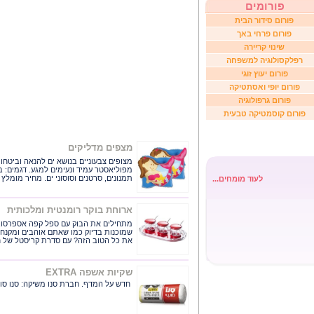
פורומים
פורום סידור הבית
פורום פרחי באך
שינוי קריירה
רפלקסולוגיה למשפחה
פורום יעוץ זוגי
פורום יופי ואסתטיקה
פורום גרפולוגיה
פורום קוסמטיקה טבעית
מצפים מדליקים
מצופים צבעוניים בנושא ים להנאה וביטחון
מפוליאסטר עמיד ונעימים למגע. דגמים: בת 
תמנונים, סרטנים וסוסוני ים. מחיר מומלץ לצרכ
לעוד מומחים...
ארוחת בוקר רומנטית ומלכותית
מתחילים את הבוק עם ספל קפה אספרסו, 
שמוכנות בדיוק כמו שאתם אוהבים ומקנחים
את כל הטוב הזה? עם סדרת קריסטל של חברת OMADA ה
שקיות אשפה EXTRA
חדש על המדף. חברת סנו משיקה: סנו סושי שקיות אשפה