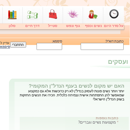
על סדר היום
נשים וכסף
גוף ונפש
סטייל
דרך חיים
סלון
כתובת דוא"ל:
סיסמא:
עדיין 
סיסמא
ועסקים
האם יש מקום לנשים בענף הנדל''ן המקומי?
יותר ויותר נשים פונות לעסוק בנדל''ן לא רק כרוכשות אלא גם כמקצוע
שמאפשר להן התפתחות אישית וצמיחה כלכלית. הכירו את הנשים החזקות
בשוק הנדל''ן הישראלי
כתבות נוספות
*
מקצועות נשיים וגבריים?