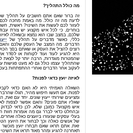
מה כולל התהליך?
זה ברור שאם אתם חושבים על תהליך שכול
לדעת מה זה כולל. מה באמת מחכה לכם 
לעזור לכם לעשות את השינוי? ראשית, חשוב
בוחרים, כי לכל איש מקצוע יש צורת עבוד
שלכם, במצב שבו הוא נמצא ובשאלה לאיזה 
כללי, כאשר מדברים על תהליך של
ייעו
הדברים. מה המצב של העסק שלכם והאם 
רוצים להציל את העסק או שאתם בסך הכול
היא להגיע לעוד ועוד לקוחות או לסדר א
שהמטרות מוגדרות, הרבה יותר קל לצאת לדר
שהתהליך עצמו כולל גם לא מעט פגישות עם 
לעקוב אחר הדברים ואחרי ההתפתחות בעס
לאיזה יועץ כדאי לפנות?
השאלה האמיתי היא לא האם כדאי לקבל ש
לפנות. אם תעשו חיפוש מהיר, תגלו שהרבה
ומציעים שירותי ייעוץ שונים. יחד עם זאת,
שאליו אתם פונים? והאם אפשר לצפות לאו
איש מקצוע? כמובן שלא. לכן כדאי לבדוק
ובהחלט כדאי לברר גם מה אומרות חוות ה
בעלי עסקים שנעזרו ביועצים כאלה ואחרים. ל
של אנשים כאלה וכך לבחור את היועץ הטוב
זאת. אתם תראו שאם תבחרו יועץ מוכשר ו
תאחרנה להגיע ומהר מאוד תראו את השינוי