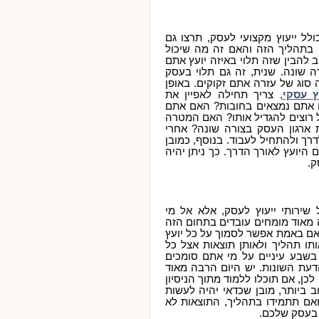
ל ייעוץ מקצועי לעסק, תרצו גם
בתהליך הזה והאם זה מה שיכול
 להבין שזה תלוי באיזה יועץ אתם
ה שונה. שנית, זה גם תלוי בעסק
סוג של עזרה אתם זקוקים. באופן
ץ עסקי
, צריך תחילה לאפיין את
אתם נמצאים בחובות? האם אתם
 רוצים להגדיל אותו? האם המטרה
ת ארגון העסק בצורה שונה? אחרי
ך ולהתחיל לעבוד. בנוסף, כמובן
היועץ לאורך הדרך. כך ניתן יהיה
ק.
ירותי ייעוץ לעסק, אלא אל מי
 מאוד מומחים עובדים בתחום הזה
 האם באמת אפשר לסמוך על כל יועץ
תו תהליך ולאותן תוצאות אצל כל
 בשבע עיניים על מי אתם סומכים
דעת השונות. יש היום הרבה מאוד
כן, אם תוכלו ללמוד מתוך הניסיון
 ביותר, מובן שכדאי יהיה לעשות
אם תתמידו בתהליך, התוצאות לא
 בעסק שלכם.