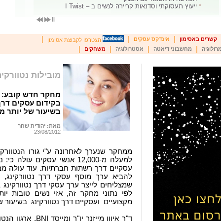
*
ייעוץ תעסוקתי וסדנאות קריירה לנשים ב – I Twist
|
|
|
קשרים באסימון
אינדקס עסקים
הצטרפו לקבוצת אסימון
|
|
|
|
רולוגיה
מחשבוני דיאטה
אסטרולוגיה
משחקים
מובילות נטוורקינ
מחקר חדש קובע: נ
בקידום עסקים דרך
בשיעור של יותר מ-0%
מאת: יהודית שחר
23/08/2012
ממחקר שנערך לאחרונה ע"י גורו הנטוורקינג
למעלה מ-12,000 אנשי עסקים עו
עסקיים דרך רשתות חברתיות. עוד עולה ממח
לפי נתוני מחקר זה, אזי נשים טובות יו
מקצועיים ועסקיים דרך נטוורקינג בשיעור של יו
ד"ר איוון מייזנר יו