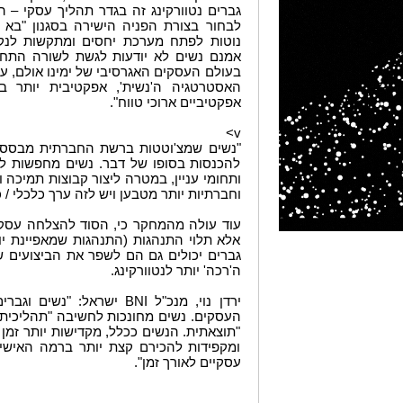
גברים נטוורקינג זה בגדר תהליך עסקי – הם
לבחור בצורת הפניה הישירה בסגנון "בא 
נוטות לפתח מערכת יחסים ומתקשות לנקו
אמנם נשים לא יודעות לגשת לשורה התחת
בעולם העסקים האגרסיבי של ימינו אולם, על
האסטרטגיה ה'נשית', אפקטיבית יותר ב
אפקטיביים ארוכי טווח".
v>
"נשים שמצ'וטטות ברשת החברתית מבססות
להכנסות בסופו של דבר. נשים מחפשות ל
ותחומי עניין, במטרה ליצור קבוצות תמיכה 
וחברתיות יותר מטבען ויש לזה ערך כלכלי / כ
עוד עולה מהמחקר כי, הסוד להצלחה עסקית 
אלא תלוי התנהגות (התנהגות שמאפיינת יו
גברים יכולים גם הם לשפר את הביצועים ש
ה'רכה' יותר לנטוורקינג.
ירדן נוי, מנכ"ל BNI ישראל:
העסקים. נשים מחונכות לחשיבה "תהליכית
"תוצאתית. הנשים ככלל, מקדישות יותר זמן
ומקפידות להכירם קצת יותר ברמה האישית
עסקיים לאורך זמן".