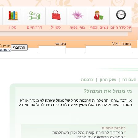
על סדר היום
נשים וכסף
גוף ונפש
סטייל
דרך חיים
סלון
כתובת דוא"ל:
סיסמא:
עדיין 
סיסמא
 העבודה
| שוק ההון
| צרכנות
מי מנהל את המנהל?
אין דבר שוחק יותר מלהיות תחכמת ניהול של מנהל שאתה לא מעריך או לא
מסתדר איתו. איילת פדה גולדשטיין מציעה לנו טיפים כיצד לנהל את המנהל
כתבות נוספות
*
המדריך לבחירת קופת גמל וקרן השתלמות
*
הפגישה הראשונה עם הבנק