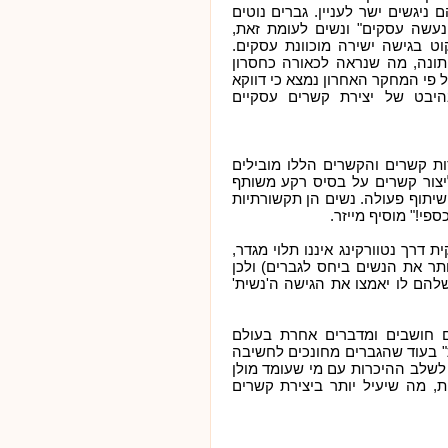
 ניגשים ישר לעניין. גברים נוטים
נעשה עסקים" ונשים לעומת זאת,
ט בגישה ישירה מוכוונת עסקים.
ונה, מה שנראה לכאורה כחסרון
 פי המחקר האחרון נמצא כי דווקא
היבט של יצירת קשרים עסקיים
 קשרים והקשרים הללו מובילים
יצור קשרים על בסיס רקע משותף
ושיתוף פעולה. נשים הן תקשורתיות
ספי!" מוסיף מייזר.
דרך נטוורקינג איננו תלוי מגדר,
תר את הנשים ביחס לגברים) ולכן
להם לו יאמצו את הגישה ה'נשית'
 "נשים וגברים חושבים ומדברים אחרת בעולם
" בעוד שהגברים מחונכים לחשיבה
 לשלב ההיכרות עם מי שעומד מולן
, מה שיעיל יותר ביצירת קשרים