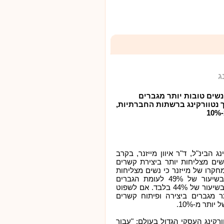
ג
שים טובות יותר מגברים
 נטוורקינג ברשתות החברתיות,
1
 הבינ"ל, ד"ר איוון מייזנר, בקרב
לה כי: נשים מצליחות יותר ביצירת קשרים
קרו של מייזנר כי נשים מצליחות
להביא ערך מוסף עסקי דרך נטוורקינג, בשיעור של 49% לעומת הגברים
שמצליחים לייצר ערך עסקי דרך נטוורקינג בשיעור של 44% בלבד. אם לשפוט
תר מגברים ביצירה ופיתוח קשרים
תר מ-10%.
"ר ומייסד BNI, ארגון הנטוורקינג העסקי הגדול בעולם: "עבור