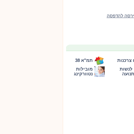
ירסה להדפסה
 צרכנות
תמ"א 38
לנשות
מובילות
נועה
נטוורקינג