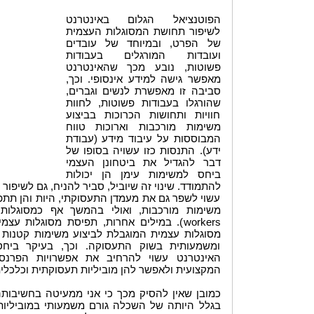
הפוטנציאל הגלום באינטרנט
לשיפור תחושת המסוגלות העצמית
של הפרט, ובמיוחד של עובדים
ועובדות המורגלים בעבודות
פשוטות, נובע מכך שהאינטרנט
מאפשר גישה למידע אינסופי. וכך,
סביבה זו מאפשרת לנשים וגברים,
שהורגלו בעבודות פשוטות, לחוות
חוויות ותחושות הכרוכות בביצוע
משימות מורכבות וארוכות טווח
המבוססות על עיבוד מידע (עבודת
ידע). התנסות כזו עשויה בסופו של
דבר להגדיל את ביטחונן העצמי
ביחס למשימות עימן הן יכולות
להתמודד. שינוי זה שיוביל, סביר להניח, גם לשיפו
עשוי לשפר גם את מעמדן התעסוקתי, היות והן תתפ
workers). במילים אחרות, תפיסת מסוגלות 
מסוגלות עצמית המוגבלת לביצוע משימות קטנות ור
ומשמעותית בשוק התעסוקה. וכך, בעיקר ביח
האינטרנט עשוי להרחיב את אפשרויות הפרנס
המקצועית ולאפשר להן מוביליות תעסוקתית וכלכלית
כמובן שאין להסיק מכך כי אני ממעיטה בחשיבותה
בגלל היותה של השכלה גורם משמעותי במוביליות 