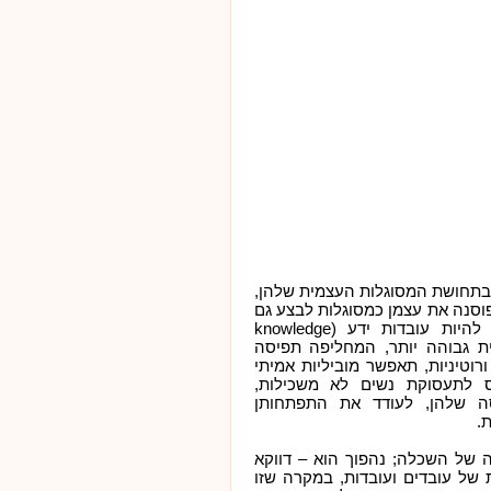
ר בתחושת המסוגלות העצמית שלהן,
וסנה את עצמן כמסוגלות לבצע גם
משימות מורכבות, ואולי בהמשך אף כמסוגלות להיות עובדות ידע (knowledge
עצמית גבוהה יותר, המחליפה תפיסה
וטיניות, תאפשר מוביליות אמיתי
ס לתעסוקת נשים לא משכילות,
ה שלהן, לעודד את התפתחותן
.
 של השכלה; נהפוך הוא – דווקא
של עובדים ועובדות, במקרה שזו