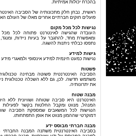
בהכרח יכולות אמיתיות.
ראשית, נבחן חלק מתכונותיה של הסביבה האינט
פועלים חוקים חברתיים אחרים מאלו של העולם האמ
נגישות לכל מכל מקום
העובדה שהגישה לאינטרנט פתוחה לכל מכל 
ומאפשרת מחד, להתגבר על בעיות ניידות, ומנגד, 
נתפסו כבלתי ניתנות להשגה.
גישות למידע
נגישות כמעט חינמית למידע אינסופי ולמאגרי מידע
פשטות
הסביבה האינטרנטית פשוטה מבחינה טכנולוגית,
משתמש חדשה. לכן, גם ללא השכלה טכנולוגית נ
את יתרונותיה.
מבנה שטוח
האינטרנט היא סביבה שטוחה ושוויונית ללא הירר
המנהל, מנווט ומקבל החלטות בקשר לפעילות 
הנגישות לכל המשאבים שמספקת הסביבה שווה
דמוקרטי שההמון מנווט את אופן התפתחותו.
מבנה חברתי מבוסס ידע
בסביבה האינטרנטית משתנה המבנה החברתי מ
למבנה המבוסס על ידע ויצירתיות. מבנה חברתי ז