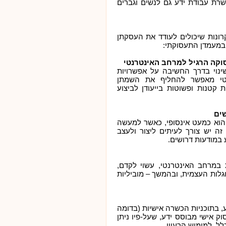
רת עבודת ידע גם לנשים וגברים
ונות שיכולים לעודד את העסקתן
 במעמדן התעסוקתי:
וקה הרגיל למרחב האינטרנטי
שינוי בדרך החשיבה על אפשרויות
טי מאפשר להחליף את השמתן
קטנות ופשוטות בייעודן לביצוע
ים
ר הוא כמעט אינסופי, כאשר למעשה
ה יש צורך לעיתים ליצור ולעצב
ע במודעות דרושים.
 במרחב האינטרנטי, עשוי לקדם,
גלות העצמית, ובהמשך – מוביליות
 בתוכניות הכשרה אישיות (בדומה
רויקט-עיסוק אישי מבוסס ידע, שעל-פיו ניתן
לל, למימוש הרעיון.