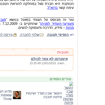
הכותבת היא חברת סגל במחלקה להוראת הטכנולוגי
עימה קשר
.
בדוא"ל
___________________________
טור זה מבוסס על הצגתי בפאנל בנושא "
מובי
" שהתקיים ב- 7.12.2009 במסגרת רב-שיח שאורגן ע"י
מעורער-העתיד לפניהן
– מידע, הדרכה ותעסוקה לנשים.
מהות
הוסיפי תגובה
שלחי לחברה
גירסה ל
תגובות
אינטרנט לא עוזר לכולם
, השרון
12/01/2010 15:35:49
טורים נוספים
מדוע חבר
הקשר שבין מגדר ושיטות
שואפות ל
פיתוח תוכנה
שווה?