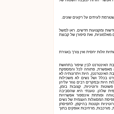
שנגרמת לעיתים על רקעים שונים.
שות ומקצועות חדשים. ראו למשל
אלמוניות, ואת סיפורן של קבוצת
ות זולות יחסית ואין צורך באגירת
בת האינטרנט לבין שיפור בתחושת
בה מאפשרת, פתוחה לכל והמספקת
ת האינטרנט), היות ויתרונותיה לא
רט בכלל ושל נשים לא משכילות
 היות ובמקרים רבים נגזר עליהן
וטות ורוטיניות, קצובות בזמן,
ית שלהן. טענתי היא שהסביבה
חה ופותחת אינספור אפשרויות
פיסת המסוגלות העצמית של נשים
טיניות וקטנות בהיקפן, לתפיסתן
, מורכבות, מרחיבות אופקים בתוך