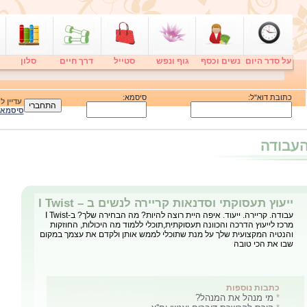
על סדר היום
נשים וכסף
גוף ונפש
סטייל
דרך חיים
סלון
כתובת דוא"ל:
סיסמא:
עדיין 
סיסמא
העבודה
מי מנהל את המנהל?
אין דבר שוחק יותר מלהיות תחכמת ניהול של מנהל שאתה לא מעריך או לא
מסתדר איתו. איילת פדה גולדשטיין מציעה לנו טיפים כיצד לנהל את המנהל
כתבות נוספות
*
קורס להכשרת דוברים ואנשי יח''צ
*
ייעוץ תעסוקתי וסדנאות קריירה לנשים ב – I Twist