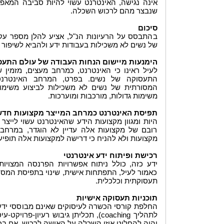
אינה נגישה, האינטרנט עשוי להיות סביבה המאפש
שנבצר מהם לרכוש השכלה.
סיכום
בהתבסס על הרעיונות הנ"ל, אציע להלן מספר עקר
של נשים לא משכילות בעבודות ידע ולהביא לשיפור
הימנעות מיישום הנחות העבודה של עולם התעס
לעיל ראינו כי האינטרנט, כמרחב מעצים, מזמין 
התעסוקה של נשים. בפרט, המרחב האינטרנ
המסורתית של נשים לא משכילות לביצוע משימות 
משימות גדולות, מורכבות ומוערכות.
תפיסת האינטרנט כמרחב המייצר מקצועות חדש
היות ומגוון מקצועות הידע שהאינטרנט עשוי לייצ
רובם של מקצועות אלה עדיין לא הוגדר, במרחב ז
מקצועות ולא להניח כי דרישה למקצועות אלה תופי
רכישת ופיתוח ידע אינטרנטי
ידע כזה, כולל ניתוח אפשרויות הפרנסה המצויות
כאמור לעיל, התפתחות אישית, שינוי בתפיסת המסו
תעסוקתית וכלכלית.
תוכניות תעסוקה אישיות
החלפת קורסי הכשרה לעיסוקים שאינם מבוססי ידע,
לתהליך coaching), תכליתן גיבוש רעיון-פ
יהיה להחליט איזו השכלה על האישה לרכוש, אם בכ