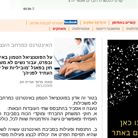
|
|
|
קשרים באסימון
אינדקס עסקים
הצטרפו לקבוצת אסימון
|
|
|
|
רולוגיה
מחשבוני דיאטה
אסטרולוגיה
משחקים
האינטרנט כמרחב העצ
על הפוטנציאל הטמון בא
ובפרט, עבור נשים לא מש
חזן בפאנל 'מוביליות של
העתיד לפניהן'
מאת: פרופ' אורית חזן
28/12/2009
בטור זה אדון בפוטנציאל הטמון באינטרנט כמרחב
לא משכילות.
טענה זו אסביר בהתבסס שתי העובדות הבאות:
א. חוקי המשחק החברתי ומוקדי הכוח בסביבת ה
האמיתי ומאפשרים גישה והזדמנויות שוות לכל, כולל
ב. התנסות ופעילות בסביבת האינטרנט עשויה ל
שהיא תפיסת הפרט את יכולתו לבצע פעילות מסוי