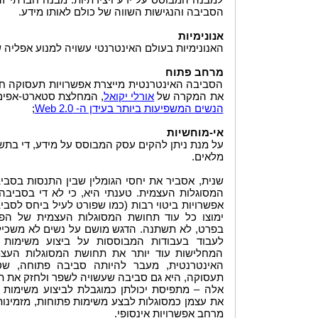
הסביבה והנגישות השווה של כולם לאותו מידע.
אנונימיות
האנונימיות בעולם האינטרנטי עשויה למנוע אפליה 
מרחב פתוח
הסביבה האינטרנטית מייצרת אפשרויות תעסוקה חד
את המקרה של
, המחלצת סטארט-אפים מ
אורלי יקואל
;
הנשים המשפיעות ביותר בעידן ה- Web 2.0
אי-מוחשיות
על מנת ניתן להקים עסק המבוסס על מידע, די בתשתי
מלאים.
שנית, אסביר את יחסי הגומלין שבין התנסות בסבי
המסוגלות העצמית. טענתי היא, כי לא די בסבי
אפשרויות ביטוי רבות (כמו שפורט לעיל ביחס לסביב
ימוצו כל עוד תחושת המסוגלות העצמית של הפ
בפרט, לא תשתנה. הדגש מושם על נשים לא משכילות
לעבוד בעבודות המבוססות על ביצוע משימות פש
המחלישות עוד יותר את תחושת המסוגלות העצמ
האינטרנטית, מעבר להיותה סביבה פתוחה, שטו
תעסוקה, היא גם סביבה שעשויה לשפר ולחזק את ת
אלה – מתפיסת יכולתן כמוגבלת לביצוע משימות רו
את עצמן כמסוגלות לבצע משימות פתוחות, מזמינות
מרחב אפשרויות אינסופי.