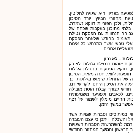
גיעה בפריון היא שגויה לחלוטין.
ת מחזורי הביוץ, יורד הסיכון
ות, ולכן הפוריות דווקא נשמרת.
ון בלתי מתוכנן בעקבות שכחה של
גבוהה הנחווית עם הפסקת נטילת
של תאומים בחודש שלאחר הפסקת
ונאלי טבעי אשר מתרחש כל אימת
מונאליים אחרים.
לות – לא נכון
ות יזומות בנטילת גלולות. לא רק
, דווקא הפסקות בנטילת גלולות
ופעות לוואי. יתרה מזאת, הסיכון
פה של התחלת שימוש בגלולות, כך
לה את הסיכון היחסי לקרישי דם.
חודש לצורך קבלת הוסת מובילה
ים, לכאבים ולפגיעה משמעותית
כות החיים מומלץ לשמור על רצף
אפשר במשך הזמן.
י במיתוסים וסברות שגויות אשר
יל והשכלה. ייתכן כי עצם העובדה
גורמת להשתרשות הסברות השגויות
ור הראשון והמשך המחזור החודשי