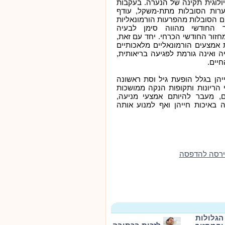
יולוגית תקינה של הנערה. בעקבות
רות הסובלות מתת-משקל, עודף
ם הסובלות מהפרעות הורמונאליות
ר החודשי מהווה סימן לבעיה
חזור החודשי הכרחי. יחד עם זאת,
אמצעים הורמונאליים מלאכותיים
ה ואינה גורמת לפגיעה בריאותית,
חיים.
יהן בגלל הופעת גיל וסת ראשונה
וי הריונות ותקופות הנקה ממושכות
ים, מעבר להיותם אמצעי מניעה,
באיכות חייהן ואף למנוע אותה
ירסה להדפסה
הגלולות