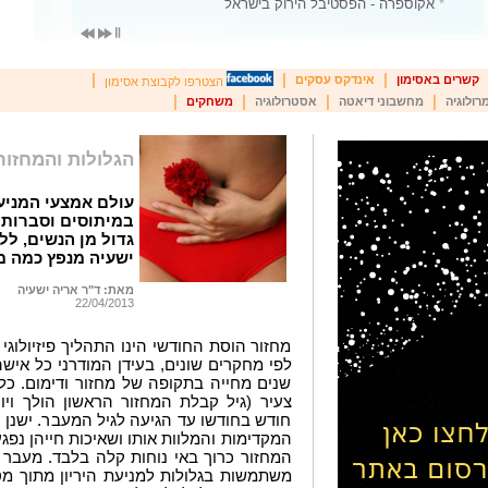
*
פסטיבל איתמר
|
|
|
קשרים באסימון
אינדקס עסקים
הצטרפו לקבוצת אסימון
|
|
|
|
רולוגיה
מחשבוני דיאטה
אסטרולוגיה
משחקים
הגלולות והמחזור
עולם אמצעי המניעה
במיתוסים וסברות 
גדול מן הנשים, לל
ישעיה מנפץ כמה מ
מאת: ד"ר אריה ישעיה
22/04/2013
מחזור הוסת החודשי הינו התהליך פיזיולוגי
שנים מחייה בתקופה של מחזור ודימום. כל
צעיר (גיל קבלת המחזור הראשון הולך ויו
חודש בחודשו עד הגיעה לגיל המעבר. ישנן 
המקדימות והמלוות אותו ושאיכות חייהן נפג
המחזור כרוך באי נוחות קלה בלבד. מעבר ל
משתמשות בגלולות למניעת היריון מתוך מ