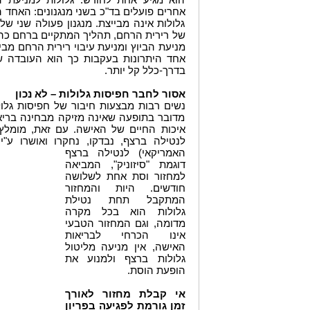
אחרים פועלים בד"כ בשני מנגנונים: האחד ה
גלולות אינה מבייצת. מנגנון פעולה שני של
של רירית הרחם, תהליך המתקיים ברחם כה
מניעת הביוץ ומניעת עיבוי רירית הרחם מב
אחד היתרונות בעקבות כך הוא העובדה שה
בדרך-כלל קל יותר.
אסור לחבר חפיסות גלולות – לא נכון
נשים רבות מבצעות חיבור של חפיסות גלול
מדובר בתופעה שאינה מזיקה מבחינה בריא
איכות החיים של האישה. עם זאת, מומלץ
האמריקאי) לנטילה ברצ
ף
דוגמת "סיזוניק", המביאה
למחזור וסת אחת לשלושה
חודשים. היות והמחזור
המתקבל תחת נטילת
גלולות הוא בכל מקרה
מדומה, וגם המחזור הטבעי
אינו הכרחי לבריאות
האישה, אין מניעה מליטול
גלולות ברצף ולמנוע את
הופעת הוסת.
אי קבלת מחזור לאורך
זמן גורמת לפגיעה בפריון