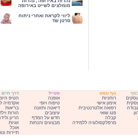
נהרות באירופה , נהרות
מומלצים לשייט באירופה
ליווי לקראת ואחרי ניתוח
סרטן שד
כסף
גוף ונפש
סטייל
דרך חיים
עסקים
רוחניות
אופנה
הטיפ היומ
עסקית
אימון אישי
טיפוח ויופי
אקדמיה ל
בודה
רפואה אלטרנטיבית
דיאטה ותזונה
בריאות
ון
פנג שואי
עיצובים
הורות וילד
קבלה
חדש על המדף
הריון וליד
מרפלקסולוגיה ללמידה
מבצעים והנחות
זוגיות
אוכל
תיירות ונו