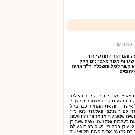
 החודשי
 והמחזור החודשי רווי
שגויות אשר מאפיינים חלק
א קשר לגיל והשכלה. ד"ר אריה
יתוסים
 המאפיין את מרבית הנשים בעולם.
לפי מחקרים שונים, בעידן המודרני כל אישה בממוצע תהיה במצטבר במשך 7
 אישה חווה את המחזור כבר בגיל
רד עם השנים), ונשארת עימו מדי
נשים שסובלות מהמחזור והתופעות
עת בעקבות זאת וישנן נשים שעבורן
ייעודן המקורי, נשים רבות בעולם
טרה למזער את תופעות הלוואי של