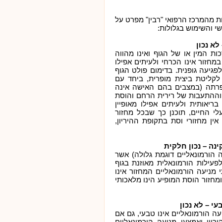
ות מהמרכז הרפואי "רבין" מפרט על
י והשימוש בגלולות:
לא נכון
ות המין או של הגוף ואינו מהווה
חזור אינו הכרחי ולעיתים אפילו
לפגיעה גופנית. בדימום פולט הגוף
ליטת ביצית מופרית, ביחד עם
ופרתה (במצבים בהם האישה אינה
ץ וההתעבות של רירית הרחם והוסת
ריאותית ולעיתים אפילו מאופיין
י החיים, תוכנן כך שבכל מחזור
אין מחזורי וסת בתקופת ההיריון,
נה – נכון חלקית
 הורמונאליים דוגמת גלולה) אשר
פעילות הורמונאלית מאוזנת בגוף
מניעה הורמונאליים המחזור אינו
מחזור הוסת המופיע הינו מלאכותי
י – לא נכון
ה הורמונאליים אינו טבעי, גם אם
ריון ואמצעי מניעה הורמונאליים