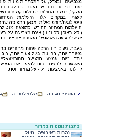
מצביעים , ובצדק, על התפתחות מינית ופיז
זאת, המחזור החודשי משתבש ונעלם בנע
משקל, בנשים החולות במחלות קשות ובנשי
קשות. במקרים אלו, היעלמות המחזו
פיסיולוגית/הורמונאלית ומכאן התפיסה שהמ
היעלמות המחזור החודשי כתוצאה מנטילת 
(ולא באופן ספונטני) אינה מצביעה על בעי
אלא למעשה היא אפילו משפרת את איכות ה
בעבר, נשים חוו הרבה פחות מחזורים בחי
מאוחר יותר, הריונות בגיל צעיר יותר, ריב
יותר. כיום, אמצעי המניעה ההורמונאלי
מאפשרים לנשים רבות למזער את הפגיעה 
לחלוטין באמצעות דילוג על מחזורי וסת.
הוסיפי תגובה
שלחי לחברה
ג
כתבות נוספות במדור
נהרות באירופה - טיול