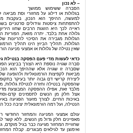
– לא נכון
הסברה ששימוש ממושך
בגלולות או דילוג על מחזורי וסת מביאה לפ
למעשה, ההיפך הוא הנכון, בעקבות מניע
להתפתחות ציסטות וגידולים סרטניים בשחל
ראייה לכך היא הזוגות הרבים שחוו הירי
גלולה אחת בלבד. יתרה מזאת, הפוריות ה
הגלולות מגבירה את הסיכוי להריונות 
הגלולות. תהליך הביוץ הינו תהליך הורמ
שאין נטילה של גלולות או אמצעי מניעה הור
כדאי לעשות מדי פעם הפסקה בנטילת גלו
סברה שגויה נוספת היא הצורך בביצוע הפסק
שסברה זו שגויה אלא שההיפך הוא הנכון
מביאות לקפיצות הורמונאליות ולהופעה של ת
ליצירת קרישי דם גבוה יותר בעיקר בתקו
שהפסקה בנטילה וחזרה לנטילת גלולות, מע
מלבד זאת, אפילו ההפסקה המבוצעת מדי 
אצל חלק מן הנשים לתסמינים קדם-וסתי
באיכות החיים. לצורך מזעור הפגיעה באי
הנטילה, ועל רמה הורמונאלית יציבה ככל ה
עולם אמצעי המניעה והמחזור החודשי רוו
מאפיינים חלק גדול מן הנשים, ללא קשר לג
שחוויית המחזור מגיעה כבר בגיל מוקדם, 
ואימוצן עד לגילאים מבוגרים. קבלת המחז