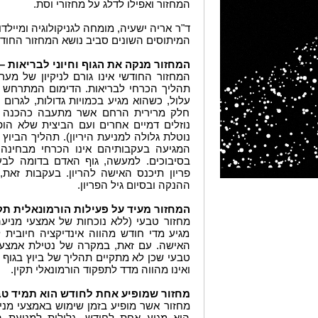
המחזור ואפילו לדלג על מחזורי וסת.
ד"ר אריה ישעיה, מומחה לגניקולוגיה ומיילד
המיתוסים השונים סביב נושא המחזור החודש
המחזור מנקה את הגוף וחיוני לבריאות – 
המחזור החודשי אינו גורם לניקיון של מערכ
תהליך הכרחי לבריאות. הדימום המתרחש במ
עלול, כשהוא מגיע בכמויות גדולות, לגרום 
חלק מרירית הרחם אשר מתעבה כהכנה לק
נוזלים דמיים אחרים ועם הביצית שלא ה
נוטלת גלולה למניעת היריון). תהליך הביו
המגיעה בעקבותיהם אינו הכרחי מבחינה ב
בסיבוכים. למעשה, גוף האדם בדומה לבעל
פריון תיכנס האישה להריון. בעקבות זאת, 
ההנקה ובסיום גיל הפריון.
המחזור מעיד על פעילות הורמונאלית תקי
מחזור טבעי (ללא נוכחות של אמצעי מניעה
מגיע מדי חודש מהווה אינדיקציה חיובית ל
האישה. עם זאת, במקרה של נטילת אמצעי 
טבעי שכן לא מתקיים תהליך של ביוץ בגוף ו
ואינו מהווה מדד לתפקוד הורמונאלי תקין.
מחזור שמופיע אחת לחודש הוא תמיד טבע
מחזור אשר מופיע בזמן שימוש באמצעי מניע
הוא מגיע אחת לחודש. גלולות למניעת הי