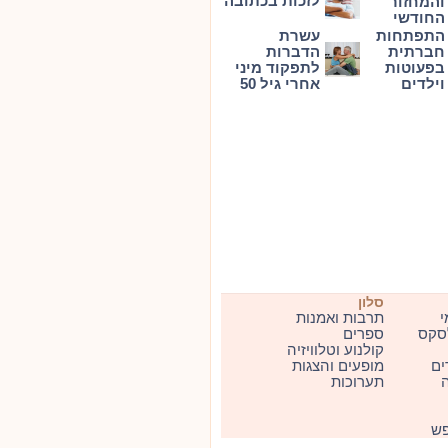
לזכות בכתובה
והמחזור
החודשי
התפתחות
עשרת
חברתית
הדברות
בפעוטות
לתפקוד מיני
וילדים
אחרי גיל 50
סלון
י
תרבות ואמנות
סקס
ספרים
קולנוע וטלוויזיה
ים
מופעים והצגות
ה
תערוכות
פש