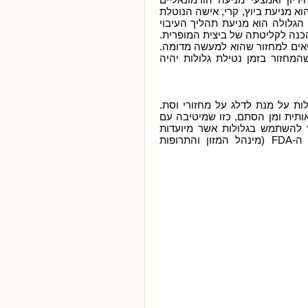
וא מניעת ביוץ, קרי, אישה הנוטלת
 הגלולה הוא מניעת תהליך העיבוי
כנה לקליטתה של ביצית המופרית.
יאים למחזור שהוא למעשה מדומה.
מחזור בזמן נטילת גלולות יהיה
ות על מנת לדלג על מחזורי וסת.
ותית ומן הסתם, כזו שמיטיבה עם
 להשתמש בגלולות אשר מיועדות
לנטילה ברצף, נבדקו, נחקרו ואושרו ע"י ה-FDA (מינהל המזון והתרופות