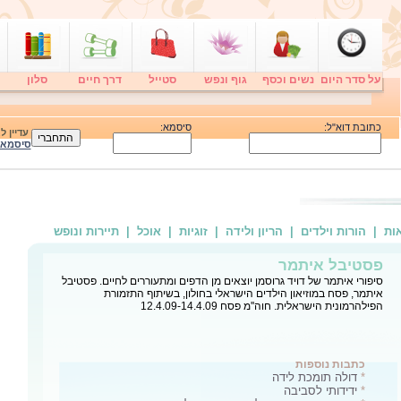
על סדר היום
נשים וכסף
גוף ונפש
סטייל
דרך חיים
סלון
כתובת דוא"ל:
סיסמא:
עדיין 
סיסמא
אות
| הורות וילדים
| הריון ולידה
| זוגיות
| אוכל
| תיירות ונופש
אקוספרה - הפסטיבל הירוק בישראל
אקוספרה, הפסטיבל הירוק הירוק הראשון בישראל לאומנות וסביבה יתקיים
בחול המועד פסח במרחב הפתוח בטבע למרגלות עין הוד. לבאים ברכבת
הכניסה לאירוע ללא תשלום
כתבות נוספות
*
דולה תומכת לידה
*
ידידותי לסביבה