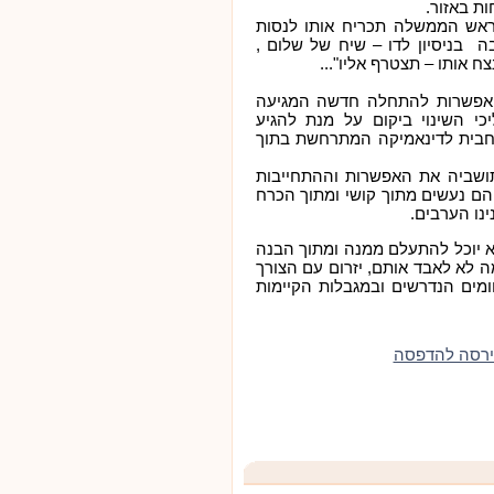
ת באזור.
ראש הממשלה תכריח אותו לנסות
 בניסיון לדו – שיח של שלום ,
 אותו – תצטרף אליו"...
 אפשרות להתחלה חדשה המגיעה
י השינוי ביקום על מנת להגיע
חבית לדינאמיקה המתרחשת בתוך
לתושביה את האפשרות וההתחייבות
הם נעשים מתוך קושי ומתוך הכרח
ינו הערבים.
א יוכל להתעלם ממנה ומתוך הבנה
ה לא לאבד אותם, יזרום עם הצורך
חומים הנדרשים ובמגבלות הקיימות
ירסה להדפסה