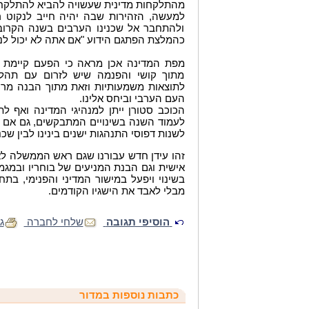
מהתלקחות מדינית שעשויה להביא להתלקחו
למעשה, הזהירות שבה יהיה חייב לנקוט 
ולהתחבר אל שכנינו הערבים בשנה הקרובה
כהמלצת הפתגם הידוע "אם אתה לא יכול לנצח
מפת המדינה אכן מראה כי הפעם קיימת
מתוך קושי והפנמה שיש לזרום עם תהליכ
לתוצאות משמעותיות וזאת מתוך הבנה מר
העם הערבי וביחס אלינו.
הכוכב סטורן ייתן למנהיגי המדינה ואף 
לעמוד השנה בשינויים המתבקשים, גם אם 
לשנות דפוסי התנהגות ישנים בינינו לבין שכנ
זהו עידן חדש עבורנו שגם ראש הממשלה ל
אישית וגם הבנת המניעים של בוחריו ובמגמ
בשינוי ויפעל במישור המדיני והפנימי, בת
מבלי לאבד את הישגיו הקודמים.
הוסיפי תגובה
שלחי לחברה
ג
כתבות נוספות במדור