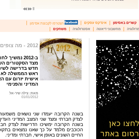
|
|
|
קשרים באסימון
אינדקס עסקים
הצטרפו לקבוצת אסימון
|
|
|
|
רולוגיה
מחשבוני דיאטה
אסטרולוגיה
משחקים
2012 - מה צופים הכוכבים?
ב-2012 נמשיך
מצד הסקטורים השו
חדש בדרישה לשינוי
ראש הממשלה לא י
אישית יזרום עם הצ
המדיני והפנימי
מאת: צילה שיר-אל
01/01/2012
בשנה הקרובה יעמדו שני נושאים משמעות
לצדק חברתי ומצד שני המצב המדיני העדין 
בשנה הקרובה ימשיכו הדרישות לצדק חברת
הכוכבים מלמד על כך שאנו נמצאים בתקו
החיים השונים באופן אישי, חברתי ומדיני.