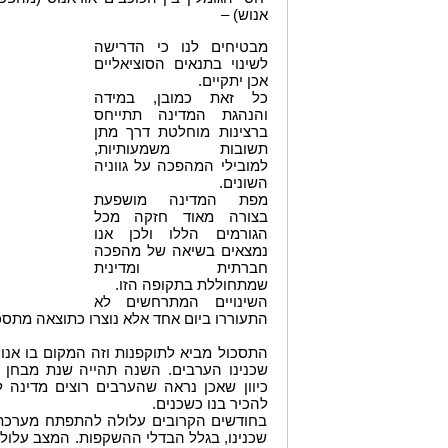
אנוש) –
מבטיחים לנו כי הדרישה
לשינוי בתנאים הסוציאליים
אכן יתקיים.
כל זאת כמובן, במידה
והנהגת המדינה תתייחס
ברצינות מוחלטת דרך מתן
תשובות משמעותיות,
למובילי המהפכה על גווניה
השונים.
מפת המדינה מושפעת
בצורה מאוד חזקה מכל
הגורמים הללו ולכן אנו
נמצאים בשיאה של מהפכה
חברתית ומדינית
שמתחוללת בתקופה הזו.
השינויים המתרחשים לא
התעוררו ביום אחד אלא נוצרו כתוצאה מתסכ
התסכול מביא לתוקפנות וזה המקום בו אנו 
שכנינו הערבים. השנה תהייה שנת מבחן 
כיוון שאכן נראה שהערבים רוצים מדינה ל
להכיר בנו כשכנים.
בחודשים הקרובים עלולה להתפתח מערכת יח
שכנינו, בגלל הבדלי ההשקפות. המצב עלול ל