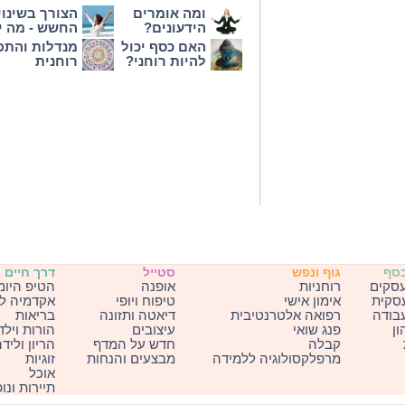
ומה אומרים
הצורך בשינוי
הידעונים?
החשש - מה י
האם כסף יכול
מנדלות והת
להיות רוחני?
רוחנית
כסף
גוף ונפש
סטייל
דרך חיים
עסקים
רוחניות
אופנה
הטיפ היומ
עסקית
אימון אישי
טיפוח ויופי
אקדמיה ל
בודה
רפואה אלטרנטיבית
דיאטה ותזונה
בריאות
ון
פנג שואי
עיצובים
הורות וילד
קבלה
חדש על המדף
הריון וליד
מרפלקסולוגיה ללמידה
מבצעים והנחות
זוגיות
אוכל
תיירות ונו