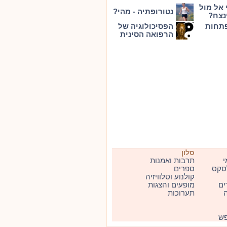
 אל מול
נטורופתיה - מהי?
נצח?
פתחות
הפסיכולוגיה של
הרפואה הסינית
סלון
י
תרבות ואמנות
סקס
ספרים
קולנוע וטלוויזיה
ים
מופעים והצגות
ה
תערוכות
פש