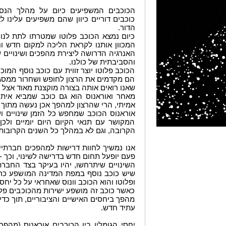
הכוכבים המשפיעים כיום על מהלך הנסיב
כוכבים דוריים כיוון שהם משפיעים עלינו 
הדור.
כיום נמצא הכוכב פלוטו שמטרתו לתת לנו 
המכוון אותנו לקראת הליכה למקום חדש ונכו
האנרגיה הדרושה ליצירת מהפכים ושינויים 
והסביבתית של כולנו.
הכוכב פלוטו יוצר זווית עם כוכב נוסף המו
הם מקדמים את הרצון לחופש ושחרור ממסגרו
שאנו רואים אותה בצורה מוקצנת מאוד אצל 
מאחר ואוראנוס הוא גם כוכב שמביא איתו
אמיתי, הרי שהרצון למהפך אכן נעשה מתוך כ
אוראנוס הכוכב שמחפש כל הזמן שינויים 
המקושר עם תנאי הקיום היום יומיים ולכן
הקרובה, וגם לא במהלך כל השנים הקרובות
אנו נמשיך לחוות דרישות למהפכים חברתי
פעם יופעל תחום חדש בדרישה לשינוי, וכך 
השינויים שיתרחשו, יהיו בעיקר בצד החברתי
שיש כוכב נוסף במפת המדינה המושפע כר
ופלוטו והוא הכוכב וונוס שאחראי על כל יחסי
כאשר כוכב זה מושפע ישירות מהכוכבים פלו
מהפך ביחסים האישיים והציבוריים, תוך כדי
עתיד חדש.
יחסי הגומלין בין הכוכבים אוראנוס (מהפכים