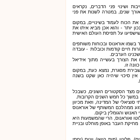
ות ושינוי פני הדברים, נקראים
לאורך שנים, במטרה לשנות את פני
את הכוח לעמוד בשינויים, במקום
ן יותר - והוא אכן מביא איתו את
שישפיעו על תפיסת העולם האישית
כר בשמו אוראנוס ובכוחות משותפים
ת חיים קודמות וכובלות - עובדה
שכנינו הערבים.
 את הצורך בעשייה מתוך אידיאל
וונה זו.
ושבירת מסגרת, נמצא כעת, במקום
 אין סיכוי שיהיה כאן שקט בשנה
.
ים מצד הסקטורים השונים, כשבכל
- במשך כל חמש השנים הקרובות.
 סוציאלי של המדינה, וזאת מכיוון
גע ממהלכם המשותף של אוראנוס
 האנוש והגומלין ביקום.
טו ואוראנוס, הרי שהמשמעות היא
 מחיקת העבר באופן מוחלט ובניית
), פלוטו (מות הישן) וונוס (יחסי