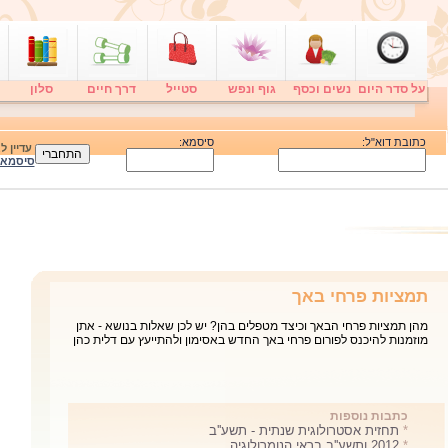
על סדר היום
נשים וכסף
גוף ונפש
סטייל
דרך חיים
סלון
כתובת דוא"ל:
סיסמא:
עדיין 
סיסמא
תמציות פרחי באך
מהן תמציות פרחי הבאך וכיצד מטפלים בהן? יש לכן שאלות בנושא - אתן
מוזמנות להיכנס לפורום פרחי באך החדש באסימון ולהתייעץ עם דלית כהן
כתבות נוספות
*
תחזית אסטרולוגית שנתית - תשע''ב
*
2012 ותשע''ב בראי הנומרולוגיה