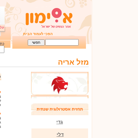
על 
הפכי לעמוד הבית
כתו
מזל אריה
ת
ש
ב
ל
ש
תחזית אסטרולוגית שנתית
ק
ב
גדי
ג
מ
דלי