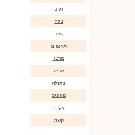
דגים
טלה
שור
תאומים
סרטן
אריה
בתולה
מאזנים
עקרב
קשת