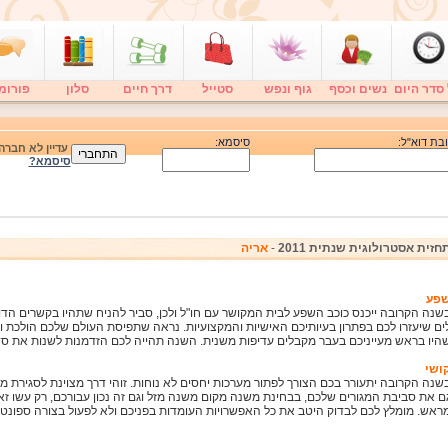
סדר היום
נשים וכסף
גוף ונפש
סטייל
דרך חיים
סלון
פורומ
בת דוא"ל:
סיסמא:
עדיין לא חבר
סיסמא?
חזית אסטרולוגית
שנתית 2011
-
אריה
פע
שנה הקרובה ייכנס כוכב השפע לבית המקושר עם חו"ל ולכן, סביר להניח שתהיו בקשרים הד
ים שיעזרו לכם בפתרון בעיותיכם האישיות והמקצועיות. נראה שתפיסת העולם שלכם הולכת 
היו בראש מעייניכם בעבר מקבלים עדיפות משנית. השנה תהייה לכם הזדמנות לשנות את סד
ושי
שנה הקרובה יתעורר בכם הצורך לפתור מערכות יחסים לא נוחות. זוהי דרך מצוינת לסגירת מעג
ם את סביבת המגורים שלכם, בבחינת משנה מקום משנה מזל וגם זה נכון עבורכם, רק עשו ז
ראש. מומלץ לכם לבדוק היטב את כל האפשרויות העומדות בפניכם ולא לפעול בצורה ספונטנ