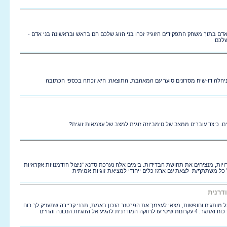
אדם בתוך משחק התפקידים הזוגי? זכרו בני הזוג שלכם הם בראש ובראשונה בני אדם -
שלכם
יהלה דו-שיח מסרונים סוער עם המאהבת. התוצאה: היא זכתה בכספי הכתובה
ם. כיצד עוברים ממצב של סימביוזה זוגית למצב של עצמאות זוגית?
ויות, מנציחים את תחושת הבדידות. בימים אלה נערכת סדנא "ניצול הזדמנויות אקראיות
כל כל משתתף/ת לצאת עם ארגז כלים ייחודי למציאת זוגיות אמיתית
דרנית
 מותגים וחופשות, מצאי לעצמך את הפרטנר הנכון באמת, תבני קריירה שתעניק לך כוח
ואתגר, תבני קריירה שתעניק לך כוח ואתגר. 4 עקרונות שיסייעו לרווקה המודרנית להגיע אל הזוגיות הנכונה והחיים