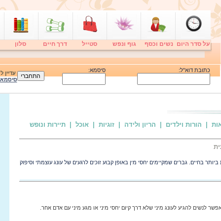
על סדר היום
נשים וכסף
גוף ונפש
סטייל
דרך חיים
סלון
כתובת דוא"ל:
סיסמא:
עדיין 
סיסמא
אות
| הורות וילדים
| הריון ולידה
| זוגיות
| אוכל
| תיירות ונופש
ית
ותר בחיים. גברים שמקיימים יחסי מין באופן קבוע זוכים לרגעים של עונג עוצמתי וסיפוק
אפשר לנשים להגיע לעונג מיני שלא דרך קיום יחסי מיני או מגע מיני עם אדם אחר.