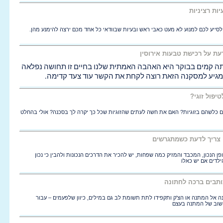
עיות רציניות
לה לסייע לכם למנוע לא מעט כאבי ראש ובעיות שבוודאי כל אחד מכם ירצה להימנע מהן.
עת על רכישת טבעות אירוסין
התחושה שהאישה שאיתה קמים בבוקר היא האהבה האמתית שלנו בחיים זו תחושה נפלאה 
מגיע למסקנה הזאת רוצה לקחת את הקשר עוד צעד קדימה.
יפול זוגי?
ם כלשהם בזוגיות? האם את חשה לעתים שהזוגיות שכל כך יקרה לך בסכנה? אולי בהחלט
ה צריך לדעת כשמתגרשים
ן הנכון, המכבד והמזיק כמה שפחות, יש להכיר את הדרכים הנכונות ולהבין כי נכון
לדים אם יש כאלו
ותבים ברכה לחתונה
אל המתנה או הצ'ק ותקפידו לתת תשומת לב גם במילים, כיוון שלפעמים – עבור
שוב של המתנה בעצם