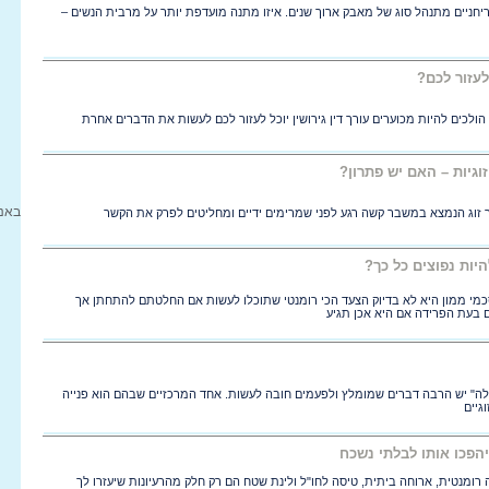
 וריחניים מתנהל סוג של מאבק ארוך שנים. איזו מתנה מועדפת יותר על מרבית הנשים –
 לעזור לכם?
ולכים להיות מכוערים עורך דין גירושין יוכל לעזור לכם לעשות את הדברים אחרת
וגיות – האם יש פתרון?
באנ
זוג הנמצא במשבר קשה רגע לפני שמרימים ידיים ומחליטים לפרק את הקשר
יות נפוצים כל כך?
סכמי ממון היא לא בדיוק הצעד הכי רומנטי שתוכלו לעשות אם החלטתם להתחתן אך
ם בעת הפרידה אם היא אכן תגיע
ה" יש הרבה דברים שמומלץ ולפעמים חובה לעשות. אחד המרכזיים שבהם הוא פנייה
גיים
קראת ה-14.2? הצגה רומנטית, ארוחה ביתית, טיסה לחו"ל ולינת שטח הם רק חלק מהרעיונות שיעזרו לך