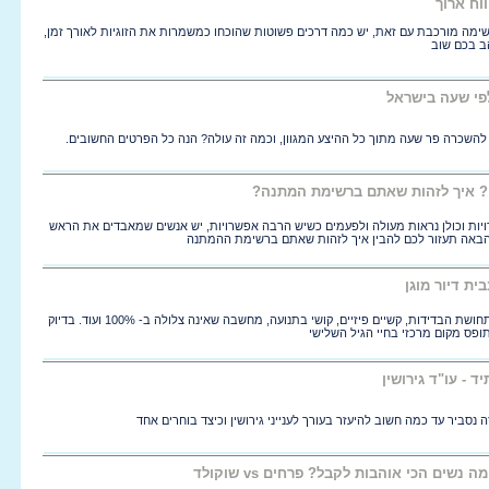
וח ארוך
משימה מורכבת עם זאת, יש כמה דרכים פשוטות שהוכחו כמשמרות את הזוגיות לאורך זמן,
ב בכם שוב
פי שעה בישראל
 להשכרה פר שעה מתוך כל ההיצע המגוון, וכמה זה עולה? הנה כל הפרטים החשובים.
? איך לזהות שאתם ברשימת המתנה?
ויות וכולן נראות מעולה ולפעמים כשיש הרבה אפשרויות, יש אנשים שמאבדים את הראש
 הבאה תעזור לכם להבין איך לזהות שאתם ברשימת ההמתנה
בית דיור מוגן
הגיל השלישי ידוע כגיל לא קל, תחושת הבדידות, קשיים פיזיים, קושי בתנועה, מחשבה שאינה צלולה ב- 100% ועוד. בדיוק
תופס מקום מרכזי בחיי הגיל השלישי
 - עו"ד גירושין
נסביר עד כמה חשוב להיעזר בעורך לענייני גירושין וכיצד בוחרים אחד
ים הכי אוהבות לקבל? פרחים vs שוקולד