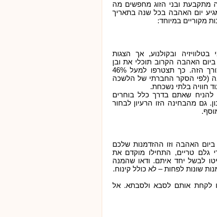
 מתקבעת ובני הזוג מחפשים מה
מגיע יום האהבה בכל שנה בתאריך
בטלוויזיה ובקולנוע, אך הצגות
 ביום האהבה הקרוב תוכלי את ובן
זוגך למצוא הצגה רומנטית שעונה על הצורך הזה. כך תצטרפו למעל 46%
בהצגה 1-9 פעמים בשנה (לפי הסקר החברתי של הלשכה
ד חוויה בלתי נשכחת.
ר להניח שאתם בדרך כלל בוחרים
ן. גם מהבחינה הזו הרעיון לבחור
וסף.
ביום האהבה וזו ההזדמנות שלכם
י גלם טריים, התחילו מוקדם את
יטו לבשל יחד איתם. ודאו שהמנה
או לקחת אותם לסב
א ולסבתא. אל