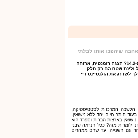
 האהבה שיהפכו אותו לבלתי
מתרגשת לקראת ה-14.2? הצגה רומנטית, ארוחה
ל ולינת שטח הם רק חלק
לך לשדרג את הולנטיינס דיי
פורסמו בשנת 2010 על ידי הלשכה המרכזית לסטטיסטיקה,
, בעוד היתר חיים יחד ללא נישואין.
 נישואין בארצות הברית וספרד הוא
1 ובדנמרק 23%. מה אנחנו לומדות מזה? ככל הנראה שבני
אחד עם השנייה, עד שהם ממהרים