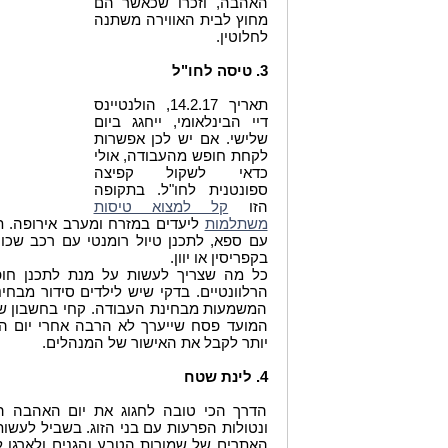
האהבה, וזכרו שכאשר הם
מחוץ לבית האווירה משתנה
לחלוטין.
3. טיסה לחו"ל
תאריך 14.2.17, הולנטיינס
דיי הבינלאומי, ייחגג ביום
שלישי. אם יש לכן אפשרות
לקחת חופש מהעבודה, אולי
כדאי לשקול קפיצה
ספונטנית לחו"ל. בתקופה
הזו
קל למצוא טיסות
ליעדים במזרח ומערב אירופה. תו
משתלמות
עם ספא, לתכנן טיול רומנטי עם רכב שכו
בקפריסין או יוון.
כל מה שצריך לעשות על מנת לתכנן חופ
הרלוונטיים. בדקי שיש לילדים סידור מבחי
המשמעות מבחינת העבודה. קחי בחשבון ש
המועד פסח שייערך לא הרבה אחרי יום הא
יותר לקבל את האישור של המנהלים.
4. לינת שטח
הדרך הכי טובה לחגוג את יום האהבה הי
ונטולות הפרעות עם בני הזוג. בשביל לעש
האתרים של שמורות הטבע והגנים ולארגן ל