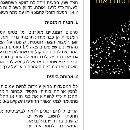
מצד שני, הבעיה מתחילה דווקא כשהשגרה
לעשות כדי לרענן אותה. בדיוק בשביל זה 
14.2 והפעם תוכלי לחגוג אותו עם כמה רעיונות מקוריים במיוחד:
1. הצגה רומנטית
סרטים רומנטיים מוקרנים על בסיס יומי 
רומנטיות הן כבר אירוע תרבותי נדיר יותר.
מהחילונים שצופים 
המרכזית לסטטיסטיקה) ותרשמו לעצמכם עו
גם אם כבר יש לכם מנוי לתיאטרון, סבי
הצגות לפי שחקנים או עלילה, ולא לפי סגנו
הצגה רומנטית ביום האהבה הוא בעל ערך מ
2. ארוחה ביתית
כל המסעדות בחוץ עומדות להיות עמוסות 
להכין ארוחה ביתית. הקפידו לבחור חומר
ההכנות כדי להפתיע את בני הזוג או החל
מתאימה למזג האוויר החורפי והשקיעו ב-3 מנות שונות לפחות – לא כולל קינוח.
הורים לילדים יכולים לדאוג לבייביסיטר 
תתפתו לחשוב שהילדים
שישנים בחדר ייתנו לכם את
הפנאי כדי לחגוג את יום