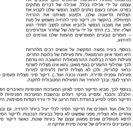
עצמנו על ידי אכילה בכלל, ואכילה של דברים מתוקים
בפרט, אנחנו בעצם נותנים למצב הנפשי שלנו לקבוע את
הצלחת הדיאטה שלנו, ולמנוע מאיתנו את ההרזיה
המיוחלת. בהקשר זה, דיקור סיני להרזיה משמש על מנת
לאזן את מצבנו הנפשי ולהביא אותנו למצב תמידי רגוע
ושליו יותר, בין היתר על ידי גרימה של שחרור אנדורפינים
– חומרים טבעיים המופרשים מהמוח שלנו וגורמים לנו
להירגע.
בנוסף, בעיה נפוצה המקשה על אנשים רבים מלהרזות
היא חוסר איזון הורמונאלי, ותת פעילות של בלוטת התריס.
פעילות חסרה בבלוטה ההורמונאלית החשובה הזו גורמת
לכך שחילוף החומרים בגוף מואט, והוא אינו מצליח לשרוף
כראוי קלוריות, ולכן לא מצליח לרזות (לעיתים למרות
פעילות גופנית סדירה, תזונה נכונה ועוד..). דיקור סיני מצליח פעמים
הרצוי לגוף, ובכך להחזיר את הפעילות המטבולית לתקנה.
בנוסף לכך, מביא הדיקור הסיני לאיזון המערכות הפנימיות והאיברים הפנ
הלבלב והכבד, ומסייע בניקוי רעלים ובהשבת המערכות הפנימיות לפע
הדיקור הסיני לסייע בהורדת רמת הרעב על ידי גירוי נקודות מסוימות, הי
כל אלו ועוד הופכים את הדיקור הסיני לכלי יעיל ביותר להרזיה, גם וב
אחרים ולא הצליח, מפני שפשוט לא טיפל בבעיות הנכונות. לדיקור הסינ
לרפא מטופלים שונים ממגוון עצום של בעיות שונות, כאשר דיקור סי
המעניינים והיעילים של שיטה סינית עתיקה זו.