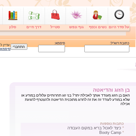
על סדר היום
נשים וכסף
גוף ונפש
סטייל
דרך חיים
סלון
כתובת דוא"ל:
סיסמא:
עדיין 
סיסמא
בן הזוג והדיאטה
האם בן הזוג מעודד אותך לאכילת יתר? בני זוג תחרותיים עלולים במודע או
שלא במודע לעודד זה את זה לחרוג מתוכנית הדיאטה ולהצטרף לחגיגת
אכילה
כתבות נוספות
*
כיצד לאכול בריא במקום העבודה
Booty Camp
*