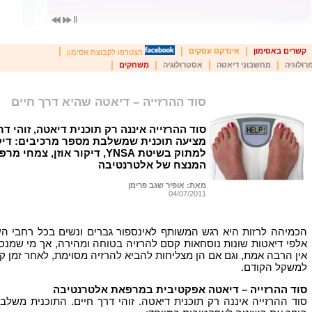
|
|
|
קשרים באסימון
אינדקס עסקים
הצטרפו לקבוצת אסימון
|
|
|
|
רולוגיה
מחשבוני דיאטה
אסטרולוגיה
משחקים
סוד ההרזייה – דיאטה שהיא דרך חיים
סוד ההרזייה איננה רק תוכנית דיאטה, זוהי 
מציעה תוכנית שמשלבת מספר מרכיבים: דיקור
למתוק בשיטת YNSA, דיקור אוזן,
המנצח של אלטרנטיבה
מאת: אופיר שגב פרימן
04/07/2011
הכמיהה לרזות היא רגש המשותף לאינספור גברים ונשים בכל רחבי הע
אלפי דיאטות שונות נוסחאות קסם להרזיה בטוחה ומהירה, אך מי שמנסה
אין הרבה אמת, וגם אם הן מצליחות להביא להרזיה מסוימת, לאחר זמן 
למשקל הקודם.
סוד ההרזייה – דיאטה אפקטיבית במרפאת אלטרנטיבה
סוד ההרזייה איננה רק תוכנית דיאטה. זוהי דרך חיים. התוכנית משל