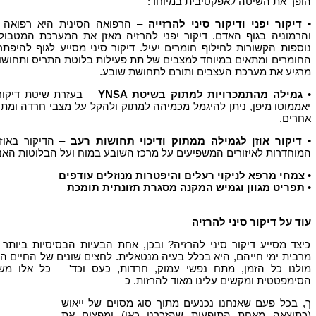
הופך את השיטה לאפקטיבית במיוחד:
•
דיקור יפני ודיקור סיני להרזייה
– הרפואה הסינית היא רפואה עת
והרמוניה בגוף האדם. דיקור יפני להרזיה מאזן את המערכת המטבול
נוספות הקשורות לחילוף חומרים יעיל. דיקור סיני מסייע לגוף להיפת
החומרים ומתאים במיוחד למצבים של תת פעילות בלוטת התריס ותחושות נ
מרגיע את מערכת העצבים ותורם לתחושת שובע.
•
גמילה מהתמכרויות למתוק בשיטת YNSA
– בעזרת שיטת דיקור 
יאממוטו מיפן, ניתן להיגמל מכמיהה למתוק ולהקל על מצבי חרדה ומתח
אחרים.
•
דיקור אוזן לגמילה ממתוק ודיכוי תחושות רעב
– הדיקור באוז
המוחדרות לאיזורים המשפיעים על מרכז השובע במוח ועל הבלוטות האנד
•
צמחי מרפא לניקוי רעלים והיפטרות מנוזלים עודפים
•
תפריט מגוון וגמיש המקנה מסגרת תזונתית תומכת
עוד על דיקור סיני להרזיה
כיצד מסייע דיקור סיני להרזיה? ובכן, אחת הבעיות הבסיסיות ביות
מרבית ימי חייהם, היא בכלל בעיה מנטאלית. לחצים שונים של החיים המו
מולנו כל הזמן, מתח נפשי עמוק, חרדות, כעס וכד' – כל אלו מ
הסימפטטית ומקשים עלינו מאוד להרזות. כ
ך, בכל פעם שאנחנו נכנעים מתוך סוג מסוים של ייאוש
(כתוצאה מאחת התופעות שהזכרנו כאן) ומפצים את