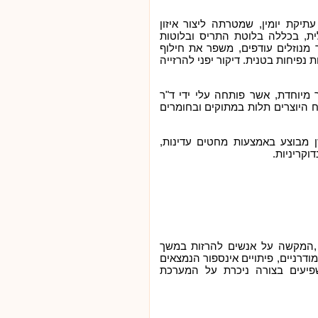
יקת יומין, שמטרתה ליצור איזון
ית, בכללה בלוטת התריס ובלוטות
ר מנוזלים עודפים, משפר את חילוף
פיחות בטנית. דיקור יפני להרזייה
מיוחדת, אשר פותחה עלי ידי ד"ר
 היוצרים תלות במתוקים ובחומרים
ן מבוצע באמצעות מחטים עדינות,
וקריניות.
ר ,המקשה על אנשים להרזות במשך
דרניים, פיתויים אינספור הנמצאים
שפיעים בצורה ניכרת על המערכת