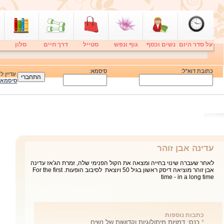
על סדר היום
נשים וכסף
גוף ונפש
סטייל
דרך חיים
סלון
כתובת דוא"ל:
סיסמא:
עדיין 
סיסמא
כנס: דמויות מיתולוגיות וקדושות של נשים
סיפורן של אלגריבה – הדמות המיתולוגית, לקטאר הקדושה ופרחה בת
אברהם, שמסרה את נפשה כדי לא לחלל את כבודה. כנס ייחודי על דמויות
מיתולוגיות וקדושות של נשים בהיסטוריה היהודית. 10-11 בפברואר,
בירושלים
כתבות נוספות
*
עדינה אבן זוהר