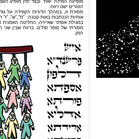
מופיעה המילה "ואת" ובצד ימין מופיע השם
הטורים ישנו רווח.
מסורת זו, במהלך הדורות הקפידה על גוד
אותיות הנכתבות באות קטנה: "ת","ש", "ז" 
במגילת אסתר שאיירה, החליטה האמנית ת
מסורתי של סופר סת"ם. ברווח שבין שני הט
המן.