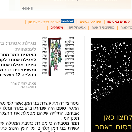
|
|
|
קשרים באסימון
אינדקס עסקים
הצטרפו לקבוצת אסימון
|
|
|
|
רולוגיה
מחשבוני דיאטה
אסטרולוגיה
משחקים
מגילת אסתר: בין
לעכשווית
האמנית תמר מסר י
למגילת אסתר לקרא
סיפור מגילת אסתר
בתלייה 12 פושעי מלחמה נאצים
מאת: יהודית שחר
26/02/2011
מסר ציירה את עשרת בני המן, אשר לפי מגי
האגגי. סופם היה שנהרגו בי"ג באדר ונתלו 
אביהם. התלייה שלהם מסמלת את ההצלה 
תכנן המן.
תמר מסבירה כי מסורת כתיבת המגילה על
עשרת בני המן תלויים על העץ הינה: כת