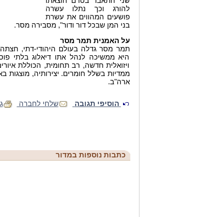
שני התאבד בטרם הוצאתו
להורג וכך נתלו עשרה
פושעים המהווים את עשרת
בני המן שבכל דור ודור", מסבירה מסר.
על האמנית תמר מסר
תמר מסר גדלה בעולם היהודי-דתי, חצתה א
היא ממשיכה לנהל אתו דיאלוג בלתי פוס
ויזואלית חדשה, רב תחומית, הכוללת איורים
ממדיות בשלל חומרים. יצירותיה, מוצגות באו
ארה"ב.
הוסיפי תגובה
שלחי לחברה
ג
כתבות נוספות במדור