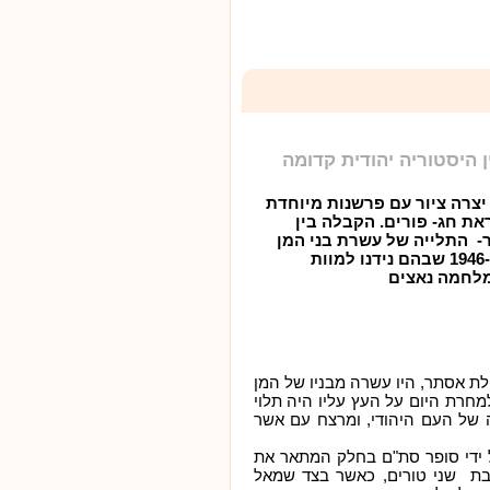
 היסטוריה יהודית קדומה
צרה ציור עם פרשנות מיוחדת
ת חג- פורים. הקבלה בין
- התלייה של עשרת בני המן
ומשפטי נירנברג מ-1946 שבהם נידנו למוות
לת אסתר, היו עשרה מבניו של המן
למחרת היום על העץ עליו היה תלוי
של העם היהודי, ומרצח עם אשר
 ידי סופר סת"ם בחלק המתאר את
יבת שני טורים, כאשר בצד שמאל