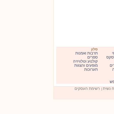
סלון
י
תרבות ואמנות
סקס
ספרים
קולנוע וטלוויזיה
ים
מופעים והצגות
ה
תערוכות
פש
ח נשית
רשימת העסקים
|