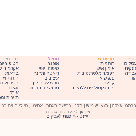
כסף
גוף ונפש
סטייל
דרך חיים
עסקים
רוחניות
אופנה
הטיפ היומ
עסקית
אימון אישי
טיפוח ויופי
אקדמיה ל
בודה
רפואה אלטרנטיבית
דיאטה ותזונה
בריאות
ון
פנג שואי
עיצובים
הורות וילד
קבלה
חדש על המדף
הריון וליד
מרפלקסולוגיה ללמידה
מבצעים והנחות
זוגיות
אוכל
תיירות ונו
פרסמו אצלנו
תנאי שימוש
תקנון רכישה באתר
אסימון, טיולי חוויה ברו
|
|
|
אסימון - © כל הזכויות שמורות
וייזנט - תוכנות לעסקים