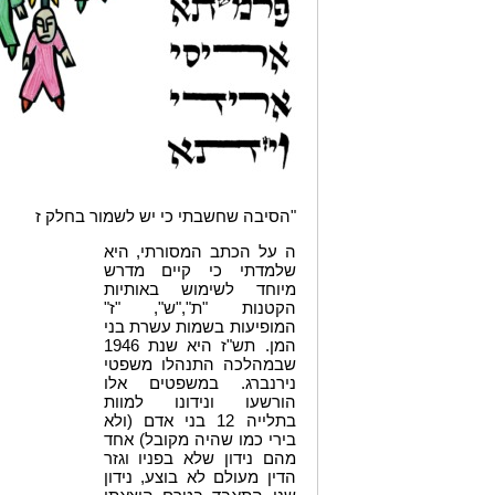
"הסיבה שחשבתי כי יש לשמור בחלק ז
ה על הכתב המסורתי, היא
שלמדתי כי קיים מדרש
מיוחד לשימוש באותיות
הקטנות "ת","ש", "ז"
המופיעות בשמות עשרת בני
המן. תש"ז היא שנת 1946
שבמהלכה התנהלו משפטי
נירנברג. במשפטים אלו
הורשעו ונידונו למוות
בתלייה 12 בני אדם (ולא
בירי כמו שהיה מקובל) אחד
מהם נידון שלא בפניו וגזר
הדין מעולם לא בוצע, נידון