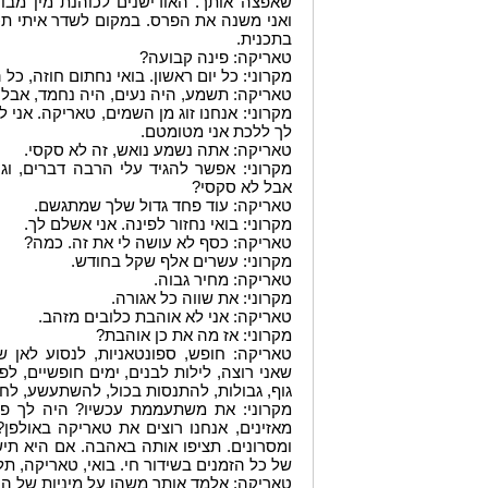
שאפצה אותך. האודישנים לכוהנת מין מבו
ואני משנה את הפרס. במקום לשדר איתי תכנ
בתכנית.
טאריקה: פינה קבועה?
מקרוני: כל יום ראשון. בואי נחתום חוזה, כל 
טאריקה: תשמע, היה נעים, היה נחמד, אבל
מקרוני: אנחנו זוג מן השמים, טאריקה. אני ל
לך ללכת אני מטומטם.
טאריקה: אתה נשמע נואש, זה לא סקסי.
מקרוני: אפשר להגיד עלי הרבה דברים, ו
אבל לא סקסי?
טאריקה: עוד פחד גדול שלך שמתגשם.
מקרוני: בואי נחזור לפינה. אני אשלם לך.
טאריקה: כסף לא עושה לי את זה. כמה?
מקרוני: עשרים אלף שקל בחודש.
טאריקה: מחיר גבוה.
מקרוני: את שווה כל אגורה.
טאריקה: אני לא אוהבת כלובים מזהב.
מקרוני: אז מה את כן אוהבת?
טאריקה: חופש, ספונטאניות, לנסוע לאן ש
שאני רוצה, לילות לבנים, ימים חופשיים, לפ
גוף, גבולות, להתנסות בכול, להשתעשע, לחיות
מקרוני: את משתעממת עכשיו? היה לך פע
מאזינים, אנחנו רוצים את טאריקה באולפן?
ומסרונים. תציפו אותה באהבה. אם היא תי
של כל הזמנים בשידור חי. בואי, טאריקה, תלמ
טאריקה: אלמד אותך משהו על מיניות של הו