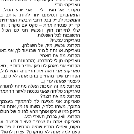
טאריקה: הודי.
מקרוני: אל תגידי לי – אני יודע הכול. 
התאהבתם ונסעתם יחד להודו. גרתם בא
והמשכת לטייל בכל רחבי היבשת המזרחית, 
לך רק פנטזיה אחת – סקס עם מקרוני. חווי
שלי לתיירות חוץ. ועכשיו תני לנו הכול 
התשובות לכל השאלות.
טאריקה: עכשיו?
מקרוני: עכשיו, מיד, על השולחן.
טאריקה: אז נתחיל מזה שבניגוד לך, אני באמת
מקרוני: מה את רואה?
טאריקה: תן לי להתרכז. (מתבוננת בו)
מקרוני: אני מארגן לנו כאן שתי כוסות יין, ט
טאריקה: אני רואה את הרייטינג המידלדל
הפחדים שלך מהחיים בהם אתה לא כוכב, א
לעצמך שאתה עדיין...
מקרוני: מה זה המכות האלה מתחת לחגורה
טאריקה: סליחה שאני נכנסת לאזור ההתמחו
מקרוני: מה את רוצה?
טאריקה: אני מציעה לך להתמקד בעצמך 
בתוכך, משהו בלחץ, משהו פנימי, אתה צר
בדיוק כמו שזרקו אותך מהאולפנים של הטלווי
מקרוני: ווֹאוּ, גברת, תעצרי רגע.
טאריקה: אתה זה שצריך לעצור ולנשום ע
מקום, ואפילו הרדיו שהיה הבסיס היציב 
פעם למה אתה לא מתקדם? עצרת לרגע? לא