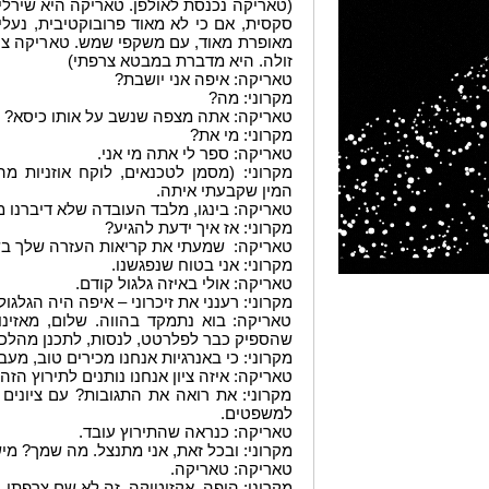
(טאריקה נכנסת לאולפן. טאריקה היא שירל
סקסית, אם כי לא מאוד פרובוקטיבית, נעלי
מאופרת מאוד, עם משקפי שמש. טאריקה צר
זולה. היא מדברת במבטא צרפתי)
טאריקה: איפה אני יושבת?
מקרוני: מה?
טאריקה: אתה מצפה שנשב על אותו כיסא? ז
מקרוני: מי את?
טאריקה: ספר לי אתה מי אני.
מקרוני: (מסמן לטכנאים, לוקח אוזניות מ
המין שקבעתי איתה.
טאריקה: בינגו, מלבד העובדה שלא דיברנו מ
מקרוני: אז איך ידעת להגיע?
טאריקה: שמעתי את קריאות העזרה שלך בשי
מקרוני: אני בטוח שנפגשנו.
טאריקה: אולי באיזה גלגול קודם.
מקרוני: רענני את זיכרוני – איפה היה הגלגו
טאריקה: בוא נתמקד בהווה. שלום, מאזינות
שהספיק כבר לפלרטט, לנסות, לתכנן מהלכים
מקרוני: כי באנרגיות אנחנו מכירים טוב, מעב
טאריקה: איזה ציון אנחנו נותנים לתירוץ הזה? 
מקרוני: את רואה את התגובות? עם ציונים
למשפטים.
טאריקה: כנראה שהתירוץ עובד.
מקרוני: ובכל זאת, אני מתנצל. מה שמך? מי
טאריקה: טאריקה.
מקרוני: הופה, אקזוטיקה. זה לא שם צרפתי.