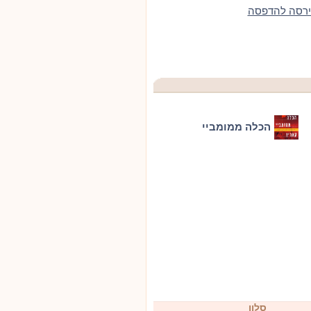
ירסה להדפסה
הכלה ממומביי
סלון