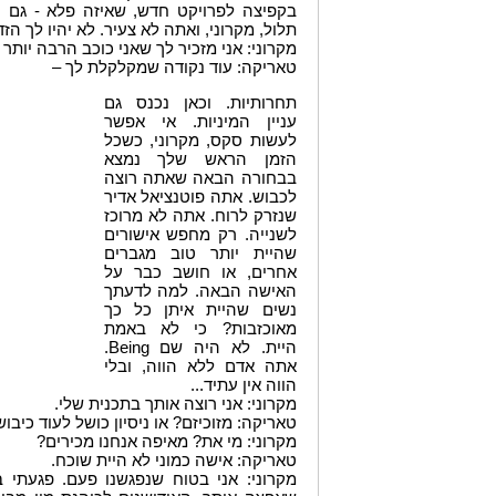
בקפיצה לפרויקט חדש, שאיזה פלא - גם ה
תלול, מקרוני, ואתה לא צעיר. לא יהיו לך הזד
מקרוני: אני מזכיר לך שאני כוכב הרבה יותר 
טאריקה: עוד נקודה שמקלקלת לך –
תחרותיות. וכאן נכנס גם
עניין המיניות. אי אפשר
לעשות סקס, מקרוני, כשכל
הזמן הראש שלך נמצא
בבחורה הבאה שאתה רוצה
לכבוש. אתה פוטנציאל אדיר
שנזרק לרוח. אתה לא מרוכז
לשנייה. רק מחפש אישורים
שהיית יותר טוב מגברים
אחרים, או חושב כבר על
האישה הבאה. למה לדעתך
נשים שהיית איתן כל כך
מאוכזבות? כי לא באמת
היית. לא היה שם Being.
אתה אדם ללא הווה, ובלי
הווה אין עתיד...
מקרוני: אני רוצה אותך בתכנית שלי.
טאריקה: מזוכיזם? או ניסיון כושל לעוד כיבו
מקרוני: מי את? מאיפה אנחנו מכירים?
טאריקה: אישה כמוני לא היית שוכח.
מקרוני: אני בטוח שנפגשנו פעם. פגעתי 