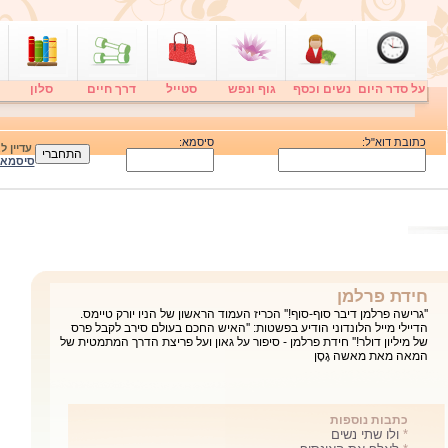
על סדר היום
נשים וכסף
גוף ונפש
סטייל
דרך חיים
סלון
כתובת דוא"ל:
סיסמא:
עדיין 
סיסמא
ולו שתי נשים
''איני בושה בחטאיי. הלוא ייתכן שגם לכם בעל או אישה, או אולי אהוב או
אהובה שבגדו בכם, בלבם ובמעשיהם, ותהיתם איך להשיב להם כגמולם.
ובכל מקרה, בני אדם אנחנו והאם יש אדם שלא חטא?'' ולו שתי נשים, ספרה
החדש של חוה עציוני-הלוי
כתבות נוספות
*
לאלף את האינסוף