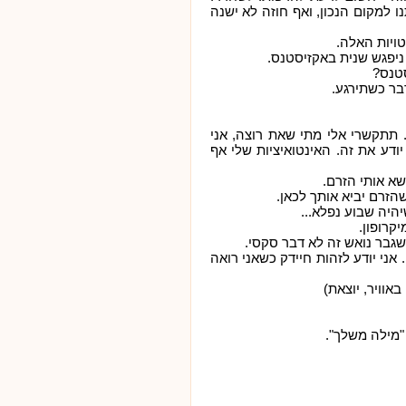
ו למקום הנכון, ואף חוזה לא ישנה
ויות האלה.
 ניפגש שנית באקזיסטנס.
סטנס?
דבר כשתירגע.
י. תתקשרי אלי מתי שאת רוצה, אני
ודע את זה. האינטואיציות שלי אף
שא אותי הזרם.
הזרם יביא אותך לכאן.
היה שבוע נפלא...
יקרופון.
שגבר נואש זה לא דבר סקסי.
. אני יודע לזהות חיידק כשאני רואה
אוויר, יוצאת)
 "מילה משלך".