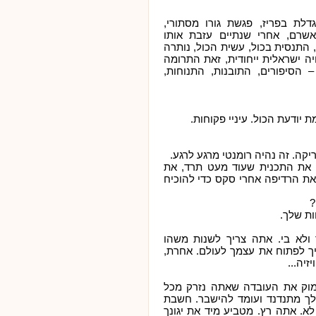
גדלת בפריז, פגשת גורו מסתורי,
שרם, אחרי שנתיים עזבת אותו
התנסית בכול, עשית הכול, נותרה
ה ישראלית ייחודית, זאת התרומה
– הסיפורים, התובנות, התנוחות,
 יודעת הכול. עיניי פקוחות.
אריקה. זה נהיה רומנטי מרגע לרגע.
, את התכנית שעוד מעט תרד, את
ת הרדיפה אחרי סקס כדי להוכיח
?
ת שלך.
ולא בי. אתה צריך לשנות משהו
יך לפתוח את עצמך לעולם. אחרת,
זיה...
מוק את העובדה שאתה נזרק מכל
שלך מתנדנד ועומד להישבר. חשבת
. אתה רץ. מטביע מיד את יגונך