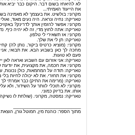
לא להיאחז בשום דבר. היקום כבר יביא אותנ
את הייעוד האמיתי...
מקרוני: בולשיט. את בעצמך לא מאמינה בשט
טאריקה: נחיה ונראה. היה נעים מאוד, ואולי
מקרוני: אפשר להזמין אותך לדרינק? באקזי
טאריקה: אתה לחוץ מדי, זה לא יהיה כיף. נ
מקרוני: אז תשאירי לי טלפון.
טאריקה: תן לי את שלך.
מקרוני: (מוציא כרטיס ביקור, נותן לה) קח
מחכה לך כאן בשבוע הבא. את תבואי, אני י
פעם לא טועות.
טאריקה: אני אזרום עם השבוע ואראה לאן יי
מקרוני: את חכמה, את מקצועית, את יודעת ש
טאריקה: תודה על המחמאות, כולן נכונות, שי
מקרוני: את תחזרי. את לא יכולה לחיות בלי מ
טאריקה: (מרימה את התיק) כבר אמרתי לך 
מקרוני: לא תוכלי לוותר על השידור, ולא עלי
אותו. את בדיוק כמוני.
טאריקה: נמסטה, מקרוני. (שולחת לו נשיקה ב
____________________________
מתוך הספר: כוהנת מין, חמוטל גורן, הוצאת