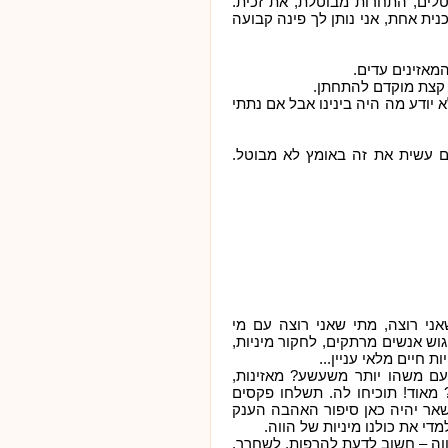
טלים, התחרות מבוטלת, את זכית.
ית אחת, אני נותן לך פינה קבועה
המאזינים עדים.
 קצת מוקדם להתחתן.
א יודע מה היה בינינו אבל אם נתתי
גם עשית את זה באומץ לא מבוטל.
אני רוצה, מתי שאני רוצה עם מי
גוש אנשים מרתקים, לחקור מיניות,
 חיים מלאי עניין...
ם משהו יותר משעשע? מאזינות,
 מאוד! תוכיחו לה. תשלחו פקסים
שאר יהיה כאן סיפור האהבה הענק
די את כולנו מיניות של הווה.
וה – חשוב לדעת להרפות. לשחרר.