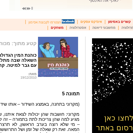
*
חידת פרלמן
|
|
|
קשרים באסימון
אינדקס עסקים
הצטרפו לקבוצת אסימון
|
|
|
|
רולוגיה
מחשבוני דיאטה
אסטרולוגיה
משחקים
קטע מתוך: מכוהנ
כוהנת המין הגדול
השאלה שבה מתלבט
עם גבר למיטה. ק
מאת:
19/12/2010
תמונה 5
(מקרוני בתחנה, באמצע השידור – אותו שידו
מקרוני: חושבות שהן יכולות לצאת איתנו, ש
מגיע למה שהן צריכות לתת בתמורה – זה לא.
– מי שלא רוצה בערב הראשון, לא תרצה
המאה. זאת רק שאלה של זמן ושל התרוששות