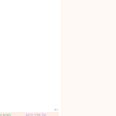
-->
על סדר היום
נשים ו