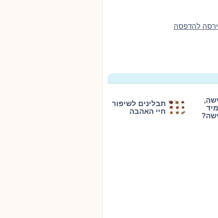
ירסה להדפסה
שה,
תבלינים לשיפור
יד
חיי האהבה
שה?