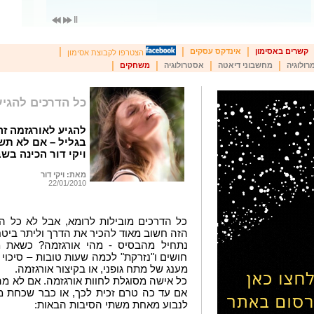
|
|
|
קשרים באסימון
אינדקס עסקים
הצטרפו לקבוצת אסימון
|
|
|
|
רולוגיה
מחשבוני דיאטה
אסטרולוגיה
משחקים
כל הדרכים להגיע
להגיע לאורגזמה ז
בגליל – אם לא תשא
ויקי דור הכינה בש
מאת: ויקי דור
22/01/2010
כל הדרכים מובילות לרומא, אבל לא כל ה
הזה חשוב מאוד להכיר את הדרך וליתר ביטח
נתחיל מהבסיס - מהי אורגזמה? כשאת מ
חושים ו"נזרקת" לכמה שעות טובות – סיכוי 
מענג של מתח גופני, או בקיצור אורגזמה.
כל אישה מסוגלת לחוות אורגזמה. אם לא מהנר
אם עד כה טרם זכית לכך, או כבר שכחת מה
לנבוע מאחת משתי הסיבות הבאות: