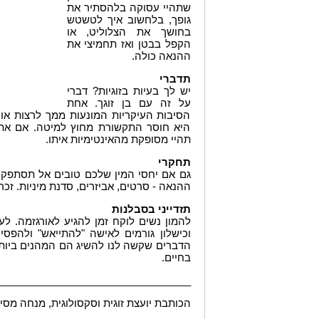
שתהיי עסוקה בלהסתיר את
גופך, בלחשוב איך לטשטש
בחושך את הצלוליט, או
הקפל בבטן ואז תחמיצי את
ההנאה כולה.
תדברי
יש לך בעיות בזוגיות? דברי
על זה עם בן זוגך. אחת
הסיבות העיקריות המונעות ממך לרצות אור
היא חוסר התקשורת מחוץ למיטה. אם את 
תהיי מסופקת מהאינטימיות איתו.
תחקרי
גם אם יחסי המין שלכם טובים אל תסתפקי
ההנאה - סרטים, אביזרים, סדנת מיניות. זכר
תזדייני בסבלנות
להמון נשים לוקח זמן להגיע לאורגזמה. לע
וכישלון גורמים לאישה "להתייאש" ולהפסיק
הדברים שקשה לנו להשיג הם המהנים ביותר.
בחיים.
__________________________________
הכותבת יועצת זוגית וסקסולוגית, מנחה מסיבו