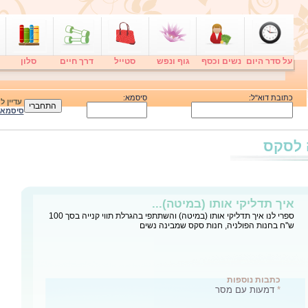
על סדר היום
נשים וכסף
גוף ונפש
סטייל
דרך חיים
סלון
כתובת דוא"ל:
סיסמא:
עדיין 
סיסמא
 לסקס
איך תדליקי אותו (במיטה)...
ספרי לנו איך תדליקי אותו (במיטה) והשתתפי בהגרלת תווי קנייה בסך 100
ש''ח בחנות הפולניה, חנות סקס שמבינה נשים
כתבות נוספות
*
דמעות עם מסר