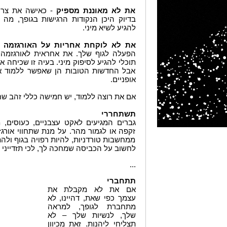
את לא מאוננת מספיק
- כאישה את צריכ
בדיוק היכן הנקודות הרגישות בגופך, מה מ
להגיע לשיא מיני.
את לא לוקחת אחריות על האורגזמה 
הפעלה לגוף שלך. את אחראית לאורגזמה ש
תוכלי להגיע לסיפוק מיני. בעיה זו שכיחה א
אבל החדשות הטובות הן שאפשר ללמוד א
אופניים.
אם את רוצה ללמוד, יש חמישה כללי זהב שח
תשתחררי
גברים המגיעים לאקט עצבניים, כעוסים, מ
זקפה או לגמור מהר. על מנת שתחווי אור
ממחשבות טורדניות, להיות רפויה בגוף ולה
לחשוב על הכביסה שמחכה לך, לכי תזדייני 
...
תתחברי
אם את לא מקבלת את
עצמך כפי שאת, דהיינו, לא
מתחברת לגופך, למראה
שלך, לנשיות שלך – לא
תצליחי ליהנות. זאת מכיוון