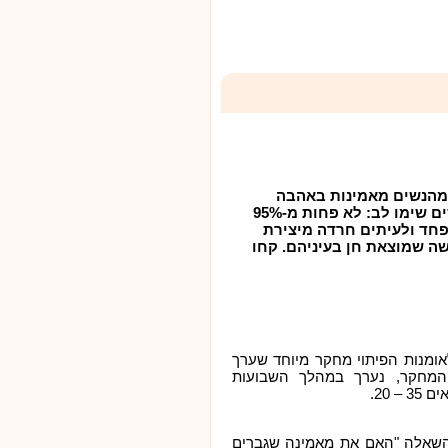
חקר חדש קובע: כ-87% מהנשים מאמינות באהבה
לעומת 62% מהגברים. נשים שימו לב: לא פחות מ-95%
חד ולעיתים חרדה מיצירת
ה שמוצאת חן בעיניהם. קחו
ומנות הפיתוי מחקר מיוחד שערך
 המחקר, נערך במהלך השבועות
83 מהנשים ענו על השאלה "האם את מאמינה שגברים