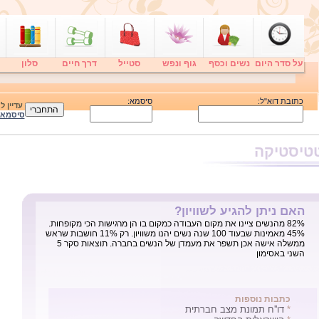
על סדר היום
נשים וכסף
גוף ונפש
סטייל
דרך חיים
סלון
כתובת דוא"ל:
סיסמא:
עדיין 
סיסמא
טיסטיקה
האם ניתן להגיע לשוויון?
82% מהנשים ציינו את מקום העבודה כמקום בו הן מרגישות הכי מקופחות.
45% מאמינות שבעוד 100 שנה נשים יהנו משוויון. רק 11% חושבות שראש
ממשלה אישה אכן תשפר את מעמדן של הנשים בחברה. תוצאות סקר 5
השני באסימון
כתבות נוספות
*
דו''ח תמונת מצב חברתית