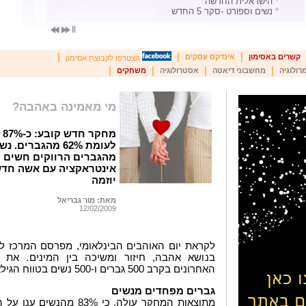
*
הישראלית החדשה
*
נשים וספורט -סקר 5 החדש
|
|
|
קשרים באסימון
אינדקס עסקים
הצטרפו לקבוצת אסימון
|
|
|
|
רולוגיה
מחשבוני דיאטה
אסטרולוגיה
משחקים
מי מאמינה באהבה?
מ
מהגברים הרווקים חשים פ
אינטראקציה עם אשה חדש
יוזמה
מאת: מור גבריאל
12/02/2009
לקראת יום האוהבים הבינלאומי, מפרסם המרכז לא
בנושא אהבה, חיזור ומשיכה בין המינים. את
האחרונים בקרב 500 גברים ו-500 נשים בטווח הגילאים 35 – 20.
גברים מפחדים מנשים
מתוצאות המחקר עולה, כי %