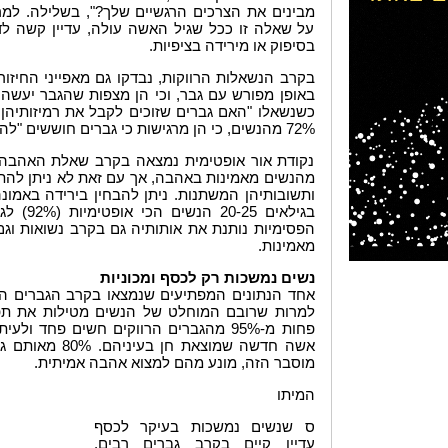
מבינים את הצרכים הרגשיים שלך?", בשלילה. למר
על שאלה זו ככל שגיל האשה עולה, עדיין קשה ל
בסיפוק או מירידה בציפיות.
באופן מפורש עם גבר, וכי הן מצפות שהגבר יעשה
כשנשאלו "האם גברים שזוכים לקבל את רמיזותיהן ה
72% מהנשים, כי הן מרגישות כי גברים חוששים "להתחיל" איתן.
מהנשים מאמינות באהבה, אך עם זאת לא ניתן להת
ותשובותיהן המשתנות. ניתן להבחין בירידה באמונ
מאמינות.
נשים נמשכות רק לכסף ומכוניות
אחד הנתונים המפתיעים שנמצאו בקרב הגברים הרוו
למרות שרובם המוחלט של הנשים מטילות את תפק
פחות מ-95% מהגברים הרווקים חשים פחד 
אשה חדשה שמוצאת
מוסבר הזה, מונע מהם למצוא אהבה אמיתית.
המיתו
ס שנשים נמשכות בעיקר לכסף
עדיין קיים בקרב גברים רבים.