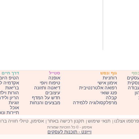
כסף
גוף ונפש
סטייל
דרך חיים
עסקים
רוחניות
אופנה
הטיפ היומ
עסקית
אימון אישי
טיפוח ויופי
אקדמיה ל
בודה
רפואה אלטרנטיבית
דיאטה ותזונה
בריאות
ון
פנג שואי
עיצובים
הורות וילד
קבלה
חדש על המדף
הריון וליד
מרפלקסולוגיה ללמידה
מבצעים והנחות
זוגיות
אוכל
תיירות ונו
פרסמו אצלנו
תנאי שימוש
תקנון רכישה באתר
אסימון, טיולי חוויה ברו
|
|
|
אסימון - © כל הזכויות שמורות
וייזנט - תוכנות לעסקים