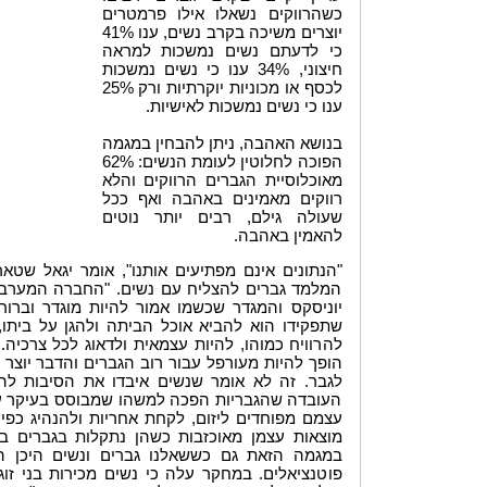
כשהרווקים נשאלו אילו פרמטרים
יוצרים משיכה בקרב נשים, ענו 41%
כי לדעתם נשים נמשכות למראה
חיצוני, 34% ענו כי נשים נמשכות
לכסף או מכוניות יוקרתיות ורק 25%
ענו כי נשים נמשכות לאישיות.
בנושא האהבה, ניתן להבחין במגמה
הפוכה לחלוטין לעומת הנשים: 62%
מאוכלוסיית הגברים הרווקים והלא
רווקים מאמינים באהבה ואף ככל
שעולה גילם, רבים יותר נוטים
להאמין באהבה.
"הנתונים אינם מפתיעים אותנו", אומר יגאל שטאר
המלמד גברים להצליח עם נשים. "החברה המערבית
יוניסקס והמגדר שכשמו אמור להיות מוגדר וברור
שתפקידו הוא להביא אוכל הביתה ולהגן על ביתו,
להרוויח כמוהו, להיות עצמאית ולדאוג לכל צרכיה. 
הופך להיות מעורפל עבור רוב הגברים והדבר יוצר ב
לגבר. זה לא אומר שנשים איבדו את הסיבות ל
העובדה שהגבריות הפכה למשהו שמבוסס בעיקר על 
עצמם מפוחדים ליזום, לקחת אחריות ולהנהיג כפי 
מוצאות עצמן מאוכזבות כשהן נתקלות בגברים בעל
במגמה הזאת גם כששאלנו גברים ונשים היכן הם
פוטנציאלים. במחקר עלה כי נשים מכירות בני זו