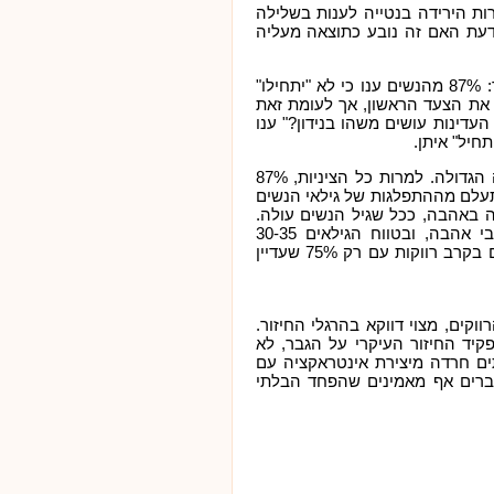
ות הירידה בנטייה לענות בשלילה
דעת האם זה נובע כתוצאה מעליה
בקרב הנשאלות הרווקות, נבדקו גם מאפייני החיזור: 87% מהנשים ענו כי לא "יתחילו"
 את הצעד הראשון, אך לעומת זאת
עדינות עושים משהו בנידון?" ענו
נקודת אור אופטימית נמצאה בקרב שאלת האהבה הגדולה. למרות כל הציניות, 87%
עלם מההתפלגות של גילאי הנשים
ה באהבה, ככל שגיל הנשים עולה.
בגילאים 20-25 הנשים הכי אופטימיות (92%) לגבי אהבה, ובטווח הגילאים 30-35
הפסימיות נותנת את אותותיה גם בקרב נשואות וגם בקרב רווקות עם רק 75% שעדיין
קים, מצוי דווקא בהרגלי החיזור.
יד החיזור העיקרי על הגבר, לא
ולעיתים חרדה מיצירת אינטראקציה עם
 חן בעיניהם. 80% מאותם גברים אף מאמינים שהפחד הבלתי