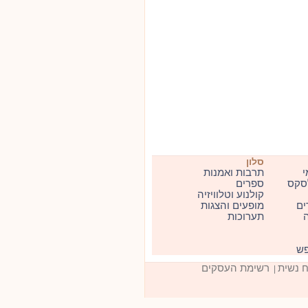
סלון
י
תרבות ואמנות
סקס
ספרים
קולנוע וטלוויזיה
ים
מופעים והצגות
ה
תערוכות
פש
ח נשית
רשימת העסקים
|