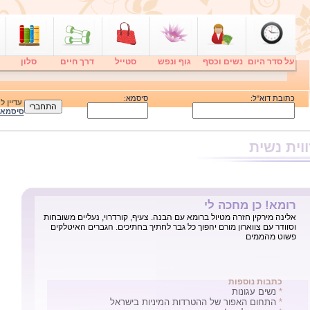
על סדר היום
נשים וכסף
גוף ונפש
סטייל
דרך חיים
סלון
כתובת דוא"ל:
סיסמא:
עדיין 
סיסמא
וית נשית
אישה עולמית!
''אני מזמינה אותך לארוחת בוקר מפנקת לכבוד יום האישה'' כתבתי במייל
אחד לשתי חברותיי הטובות. שתי דקות אחרי שלחצתי ''שלח'' אני מקבלת
אישורים מחויכים משתיהן. אף פעם לא עשיתי עניין מיום האישה, וגם לא
ערכתי ''פגישת בנות'' חודשית, שנתית או בין-עונתית. אבל ה...
כתבות נוספות
*
נשים עגונות