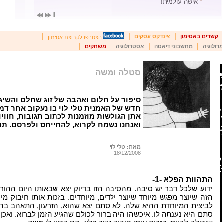
*
התחום האפור של ההטרדות המיניות בישראל
*
רומא! כן מחכה לי
|
|
|
קשרים באסימון
אינדקס עסקים
הצטרפו לקבוצת אסימון
|
|
|
|
רולוגיה
מחשבוני דיאטה
אסטרולוגיה
משחקים
סטלה ומשה
סיפור על חלום ואהבה של זוג שחלם והשיג 
חדש של האמנית טלי לוי בו נעקוב אחר דמ
אתן הגולשות מוזמנות לכתוב תגובות, חוויו
ואנחנו נשמח לקרוא, להתייחס ולפרסם. תה
מאת: טלי לוי
18/12/2008
התהוות הפלא -1-
ידוע שלכל דבר יש סיבה. מהסיבה הזו בדיוק יצא שבאותו היום ההו
הזה שיוצר מפגש מיוחד שיוצר ילדים, מיוחדים. בזכות אותו חיבוק מיו
לביצית המיוחדת ההיא שלה. לא סתם יצא שהוא, הזרעון, התאהב בה
סתם היא נענתה לו. איכשהו היה ברור לכולם שהגיע הזמן לברוא. ואכן