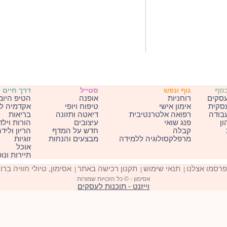
כסף
גוף ונפש
סטייל
דרך חיים
עסקים
רוחניות
אופנה
הטיפ היומ
עסקית
אימון אישי
טיפוח ויופי
אקדמיה ל
בודה
רפואה אלטרנטיבית
דיאטה ותזונה
בריאות
ון
פנג שואי
עיצובים
הורות וילד
קבלה
חדש על המדף
הריון וליד
מרפלקסולוגיה ללמידה
מבצעים והנחות
זוגיות
אוכל
תיירות ונו
פרסמו אצלנו
תנאי שימוש
תקנון רכישה באתר
אסימון, טיולי חוויה ברו
|
|
|
אסימון - © כל הזכויות שמורות
וייזנט - תוכנות לעסקים