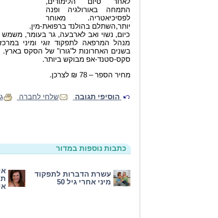
לאחר סיום הלימודים,
התמחה באורולגיה ופנה
לפסיכיאטריה. מאוחר
יותר,השתלם בהולנד ברפואת-מין.
כיום, נשוי ואב לארבעה, גר בעומר, משמש 
מנהל המרפאה לתפקוד זוגי ומיני במרכז
בשנים האחרונות ל"גורו" של הסקס בארץ.
סקס-סטנד-אפ מבוקש ביותר.
מחיר הספר – 78 ₪ לצרכן.
הוסיפי תגובה
שלחי לחברה
ג
כתבות נוספות במדור
אי
עשרת הדברות לתפקוד
תמ
מיני אחרי גיל 50
אי