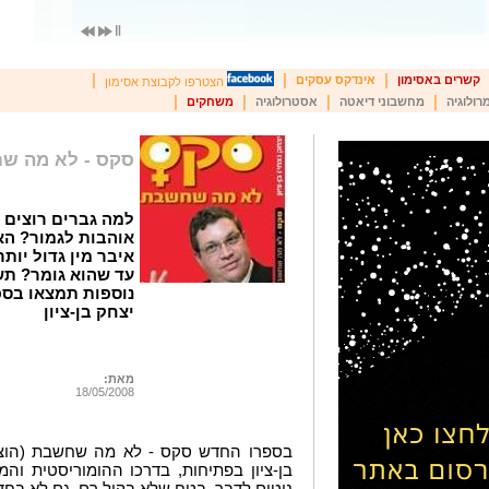
|
|
|
קשרים באסימון
אינדקס עסקים
הצטרפו לקבוצת אסימון
|
|
|
|
רולוגיה
מחשבוני דיאטה
אסטרולוגיה
משחקים
סקס - לא מה ש
למה גברים רוצים 
אוהבות לגמור? הא
איבר מין גדול יות
עד שהוא גומר? תש
נוספות תמצאו בס
יצחק בן-ציון
מאת:
18/05/2008
בספרו החדש סקס - לא מה שחשבת (הוצאת
בן-ציון בפתיחות, בדרכו ההומוריסטית וה
נוטים לדבר, בטח שלא בקול רם, גם לא בחד