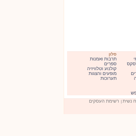
סלון
י
תרבות ואמנות
סקס
ספרים
קולנוע וטלוויזיה
ים
מופעים והצגות
ה
תערוכות
פש
ח נשית
רשימת העסקים
|