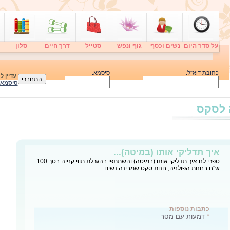
על סדר היום
נשים וכסף
גוף ונפש
סטייל
דרך חיים
סלון
כתובת דוא"ל:
סיסמא:
עדיין 
סיסמא
 לסקס
איך תדליקי אותו (במיטה)...
ספרי לנו איך תדליקי אותו (במיטה) והשתתפי בהגרלת תווי קנייה בסך 100
ש''ח בחנות הפולניה, חנות סקס שמבינה נשים
כתבות נוספות
*
דמעות עם מסר