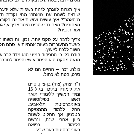
איך תגרום לזוגתך לגנוח בשפות שלא ידעה 
שירצה לשנות את צוואתו? מהי נקודת ה"ג
ה"האמר"? איך עושים ועושות את זה בקוב
האחורית? האם כדי להריח היטב צריך אף גד
ועוזרת-בית?
צריך לדבר על סקס יותר. נכון, זה משהו 
כאשר מתעוררות בעיות אמתיות או סתם תקלות
חשוב ללכת לייעוץ.
קודם כל, כי התפקוד המיני הוא מדד לבריאות
הנאה מסקס הוא הפסד אישי והפסד לחברה
כולה. זכרו – החיים הם לא
סרט, בטח לא כחול.
ד"ר יצחק (צחי) בן-ציון, סיים
את לימודיו בתיכון בגיל 16
ומיד המשיך ללימודי תואר
ראשון בפילוסופיה
באוניברסיטת תל-אביב.
החל ללמוד מתמטיקה
בטכניון, אך החליט לשנות
כיוון אחרי שנה, ונרשם
ללימודי רפואה
באוניברסיטת באר-שבע.