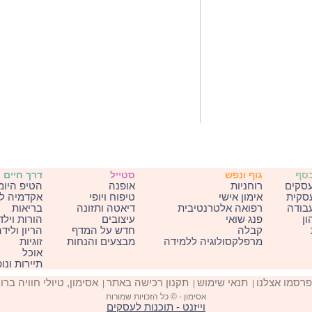
כסף
גוף ונפש
סטייל
דרך חיים
עסקים
רוחניות
אופנה
הטיפ היומ
עסקית
אימון אישי
טיפוח ויופי
אקדמיה ל
בודה
רפואה אלטרנטיבית
דיאטה ותזונה
בריאות
ון
פנג שואי
עיצובים
הורות וילד
קבלה
חדש על המדף
הריון וליד
מרפלקסולוגיה ללמידה
מבצעים והנחות
זוגיות
אוכל
תיירות ונו
פרסמו אצלנו
תנאי שימוש
תקנון רכישה באתר
אסימון, טיולי חוויה ברו
|
|
|
אסימון - © כל הזכויות שמורות
וייזנט - תוכנות לעסקים