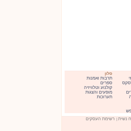
סלון
י
תרבות ואמנות
סקס
ספרים
קולנוע וטלוויזיה
ים
מופעים והצגות
ה
תערוכות
פש
ח נשית
רשימת העסקים
|