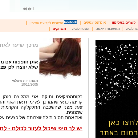
|
|
|
קשרים באסימון
אינדקס עסקים
הצטרפו לקבוצת אסימון
|
|
|
|
רולוגיה
מחשבוני דיאטה
אסטרולוגיה
משחקים
מרכך שיער לאח
אתן חופפות עם מר
שלא יווצרו לכן פצ
מאת: רות שאלפי
10/11/2005
כקוסמטיקאית ותיקה, אני ממליצה בזמן
קדימה כדאי שהמרכך לא ימרח את הגוף והפ
זאת מפני שהשכבה החלקלקה והקרמית נ
שמנונית.
זאת אחת הסיבות להיווצרותם של פצעים על 
יש לך טיפ שיכול לעזור לכולם - לח