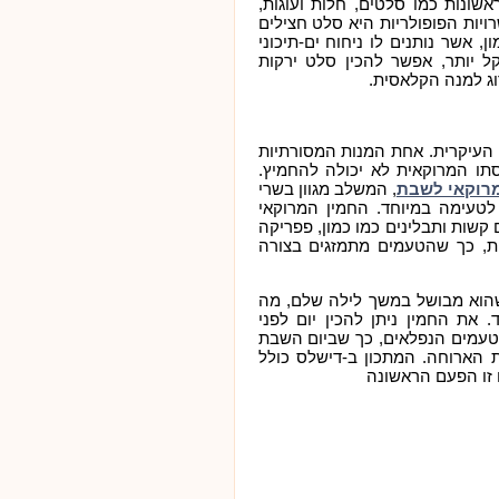
שונות כמו סלטים, חלות ועוגות,
יות הפופולריות היא סלט חצילים
 אשר נותנים לו ניחוח ים-תיכוני
 יותר, אפשר להכין סלט ירקות
וג למנה הקלאסית
.
 העיקרית. אחת המנות המסורתיות
סתו המרוקאית לא יכולה להחמיץ.
, המשלב מגוון בשרי
מרוקאי לשבת
לטעימה במיוחד. החמין המרוקאי
 קשות ותבלינים כמו כמון, פפריקה
ת, כך שהטעמים מתמזגים בצורה
שהוא מבושל במשך לילה שלם, מה
 את החמין ניתן להכין יום לפני
טעמים הנפלאים, כך שביום השבת
ת הארוחה. המתכון ב-דישלס כולל
 זו הפעם הראשונה