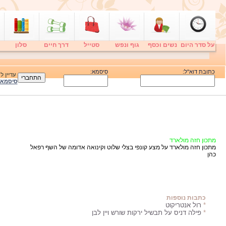
על סדר היום
נשים וכסף
גוף ונפש
סטייל
דרך חיים
סלון
כתובת דוא"ל:
סיסמא:
עדיין 
סיסמא
מתכון חזה מולארד
מתכון חזה מולארד על מצע קונפי בצלי שלוט וקינואה אדומה של השף רפאל
כהן
כתבות נוספות
*
רול אנטריקוט
*
פילה דניס על תבשיל ירקות שורש ויין לבן