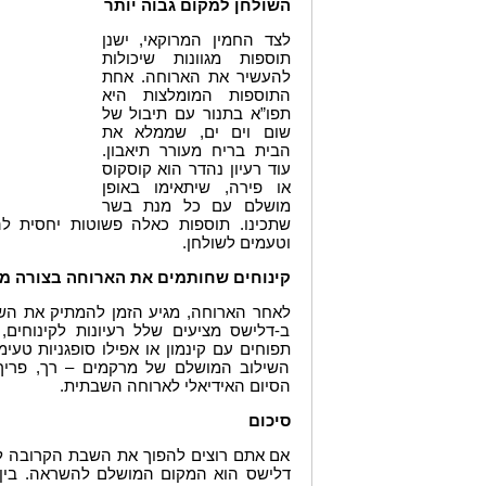
השולחן למקום גבוה יותר
לצד החמין המרוקאי, ישנן
תוספות מגוונות שיכולות
להעשיר את הארוחה. אחת
התוספות המומלצות היא
תפו”א בתנור עם תיבול של
שום וים ים, שממלא את
הבית בריח מעורר תיאבון.
עוד רעיון נהדר הוא קוסקוס
או פירה, שיתאימו באופן
מושלם עם כל מנת בשר
שתכינו. תוספות כאלה פשוטות יחסית לה
וטעמים לשולחן
.
קינוחים שחותמים את הארוחה בצורה מ
לאחר הארוחה, מגיע הזמן להמתיק את הש
ב-דלישס מציעים שלל רעיונות לקינוחים,
תפוחים עם קינמון או אפילו סופגניות טעימ
השילוב המושלם של מרקמים – רך, פריך
הסיום האידיאלי לארוחה השבתית
.
סיכום
אם אתם רוצים להפוך את השבת הקרובה לח
דלישס הוא המקום המושלם להשראה. בין 