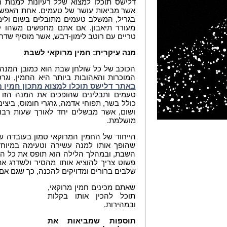
דלישס תוכלו למצוא שלל רעיונות למנות רא
אשר מביאות עושר של טעמים. אחת האפשרו
בגריל, המשלב טעמים מתובלים בשום ולימון,
מעורר תיאבון. אם אתם מחפשים משהו קל
טריים עם רוטב לימון-דבש, אשר מוסיף שדר
מנה עיקרית: חמין מרוקאי לשבת
הכוכב של כל שולחן שבת הוא כמובן המנה
המוכרות והאהובות ביותר היא החמין, וגר
באתר דלישס תוכלו למצוא מתכון חמין 
טעמים ותבלינים שהופכים את המנה הזו 
כולל בשר, תפוחי אדמה, גרגרי חומוס, ביצים
ושום, אשר מבשלים יחד לאורך שעות רבו
מושלמת
.
הייחוד של החמין המרוקאי טמון בעובדה 
שהופך אותו למנה עשירה וטעימה במיוחד.
השבת, ובמהלך הלילה הוא תופס את כל ה
פשוט צריך להוציא אותו מהסיר ולשדרג א
שלבים ברורים ומדויקים להכנה, כך שגם אם
שאתם מכינים חמין מרוקאי,
תוכל להכין אותו בקלות
ובמהירות
.
תוספות שמביאות את