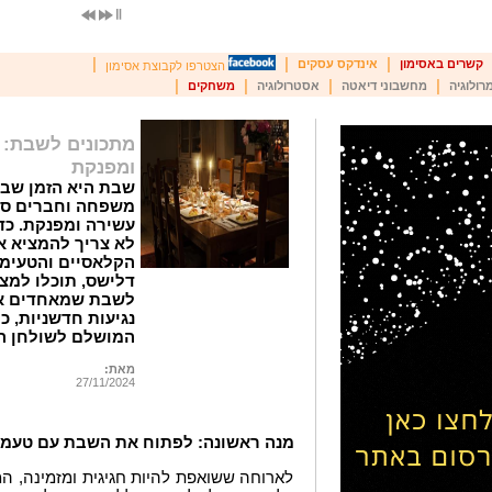
|
|
|
קשרים באסימון
אינדקס עסקים
הצטרפו לקבוצת אסימון
|
|
|
|
רולוגיה
מחשבוני דיאטה
אסטרולוגיה
משחקים
מתכונים לשבת: ה
ומפנקת
שבת היא הזמן שבו
משפחה וחברים סבי
עשירה ומפנקת. כד
לא צריך להמציא א
הקלאסיים והטעימי
דלישס, תוכלו למצו
לשבת שמאחדים את
נגיעות חדשניות, 
המושלם לשולחן 
מאת:
27/11/2024
מנה ראשונה: לפתוח את השבת עם טעמי
לארוחה ששואפת להיות חגיגית ומזמינה, 