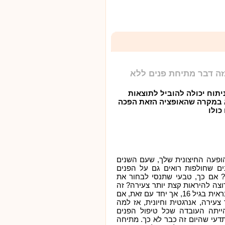
ה דבר מתיחת פנים ללא
יתוח יכולה להוביל לתוצאות
א במקרה שהאופציה הזאת הפכה
כולו
פעה החיצונית שלך, שעם השנים
 שחולפות רואים גם על הפנים
 אם כך, טבעי שתנסי לבחור את
וצה להיראות קצת יותר צעירה? זה
נכון שלעולם כבר לא תוכלי להיראות כפי שנראית בגיל 16, אך יחד עם זאת, אם
צעירה, אנרגטית וחיונית, אז למה
ייתה העובדה שכל טיפול הפנים
תדעי שהיום זה כבר לא כך. מתיחה