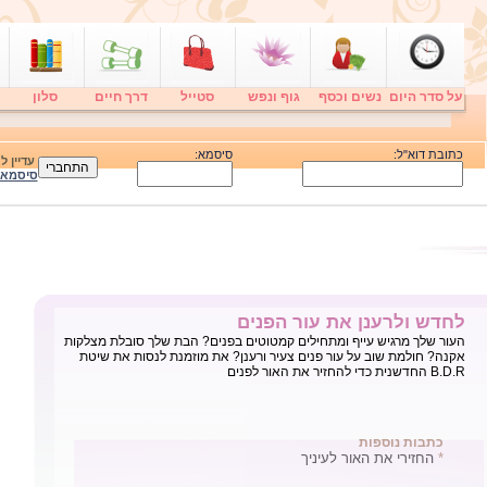
על סדר היום
נשים וכסף
גוף ונפש
סטייל
דרך חיים
סלון
כתובת דוא"ל:
סיסמא:
עדיין 
סיסמא
לחדש ולרענן את עור הפנים
העור שלך מרגיש עייף ומתחילים קמטוטים בפנים? הבת שלך סובלת מצלקות
אקנה? חולמת שוב על עור פנים צעיר ורענן? את מוזמנת לנסות את שיטת
B.D.R החדשנית כדי להחזיר את האור לפנים
כתבות נוספות
*
החזירי את האור לעיניך