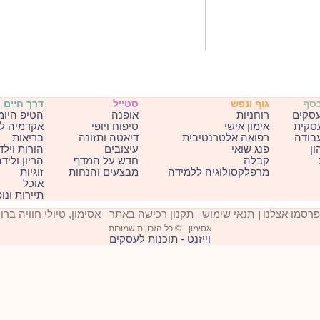
כסף
גוף ונפש
סטייל
דרך חיים
עסקים
רוחניות
אופנה
הטיפ היומ
עסקית
אימון אישי
טיפוח ויופי
אקדמיה ל
בודה
רפואה אלטרנטיבית
דיאטה ותזונה
בריאות
ון
פנג שואי
עיצובים
הורות וילד
קבלה
חדש על המדף
הריון וליד
מרפלקסולוגיה ללמידה
מבצעים והנחות
זוגיות
אוכל
תיירות ונו
פרסמו אצלנו
תנאי שימוש
תקנון רכישה באתר
אסימון, טיולי חוויה ברו
|
|
|
אסימון - © כל הזכויות שמורות
וייזנט - תוכנות לעסקים