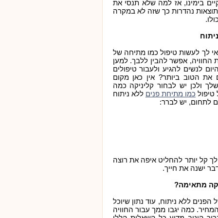
ים בימינו, אז למה שלא תנסי את
לתוצאות נהדרות כך שזה לא במקרה
ולו.
יתוח
י לך לעשות טיפול כמו מתיחה של
 החוויה, אפשר להבין ללבך. למען
ם לנשים להגיע ולעבור טיפולים
את הטוב ביותר? אין כאן מקום
לך ולכן יש לבחור קליניקה כמה
 טיפול
ללא ניתוח
כמו מתיחת פנים
ם לתחום, יש לברר:
לך קל יותר להחליט איפה את רוצה
בר ישנה את חייך.
יקה מתאימה?
פנים ללא ניתוח, עוד נתון שיוכל
מחיר. כמה יגבו ממך עבור החוויה
רור היטב מדוע כל השאלות הללו