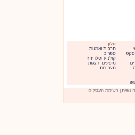
סלון
י
תרבות ואמנות
סקס
ספרים
קולנוע וטלוויזיה
ים
מופעים והצגות
ה
תערוכות
פש
ח נשית
רשימת העסקים
|