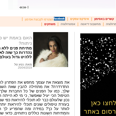
|
|
|
קשרים באסימון
אינדקס עסקים
הצטרפו לקבוצת אסימון
|
|
|
|
רולוגיה
מחשבוני דיאטה
אסטרולוגיה
משחקים
האם באמת יש כז
ניתוח?
מתיחת פנים ללא נ
נהדרות כך שזה ל
ללהיט גדול בעולם 
מאת: נטע טל
25/04/2019
את מוצאת את עצמך מחפש את הפתרון להו
התדרדרה? את מתחילה להבין שאת השנים
שלך, כמו על הפנים של כל החברות שלך?
הטיפול הכי יעיל שאפשר, כי מי לא הייתה ר
בעזרת טיפולים שונים תוכלי להיראות יותר 
לוותר על כך? במידה ומה שהפריע לך ה
והמתיחות השונות כוללים ניתוחים, כדאי ש