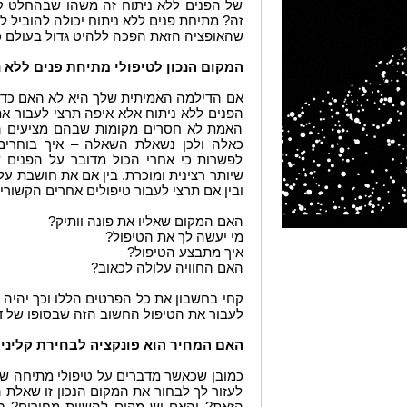
של הפנים ללא ניתוח זה משהו שבהחלט קי
זה? מתיחת פנים ללא ניתוח יכולה להוביל 
שהאופציה הזאת הפכה ללהיט גדול בעולם כ
המקום הנכון לטיפולי מתיחת פנים ללא נ
אם הדילמה האמיתית שלך היא לא האם כדא
הפנים ללא ניתוח אלא איפה תרצי לעבור את
האמת לא חסרים מקומות שבהם מציעים היו
כאלה ולכן נשאלת השאלה – איך בוחרים 
לפשרות כי אחרי הכול מדובר על הפנים ש
שיותר רצינית ומוכרת. בין אם את חושבת על
ובין אם תרצי לעבור טיפולים אחרים הקשורי
האם המקום שאליו את פונה וותיק?
מי יעשה לך את הטיפול?
איך מתבצע הטיפול?
האם החוויה עלולה לכאוב?
קחי בחשבון את כל הפרטים הללו וכך יהיה 
לעבור את הטיפול החשוב הזה שבסופו של ד
האם המחיר הוא פונקציה לבחירת קלינ
כמובן שכאשר מדברים על טיפולי מתיחה של ה
לעזור לך לבחור את המקום הנכון זו שאלת ה
הזאת? והאם יש מקום להשוות מחירים? ב