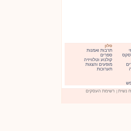
סלון
י
תרבות ואמנות
סקס
ספרים
קולנוע וטלוויזיה
ים
מופעים והצגות
ה
תערוכות
פש
ח נשית
רשימת העסקים
|