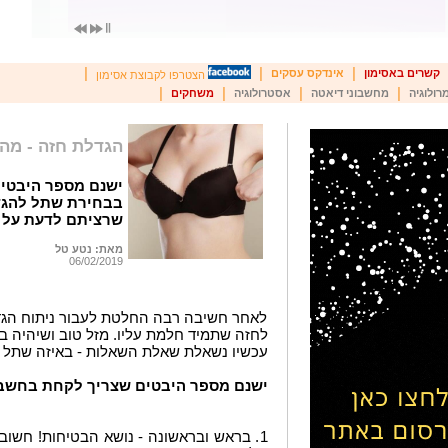
|
|
|
קשרים באסימון
אינדקס עסקים
הצטרפו לקבוצת אסימון
|
|
|
|
רולוגיה
מחשבוני דיאטה
אסטרולוגיה
משחקים
הגדלת חזה - מהו
ישנם מספר היבטי
בבחירת שתל להגד
שרציתם לדעת על נ
מאת: נטע טל
06/02/2019
לאחר חשיבה רבה החלטת לעבור ניתוח הגד
לחזה שתמיד חלמת עליו. מזל טוב ושיהיה 
עכשיו נשאלת שאלת השאלות - באיזה שתל 
ישנם מספר היבטים שצריך לקחת בחשבו
1. בראש ובראשונה - נושא הבטיחות! חשו