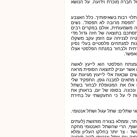
י, או CE אירופאי, ושל חברה מוכרת וידועה. על הנושא
תלוי רבות בשאיפותיך. כלל האצבע
א "תפסת מרובה לא תפסת". נשים
ה משמעותית, אולם במקרים רבים
סתכם בתוצאה של חזה גדול מדי
נטיה לצניחה עם הזמן עקב משקלו
ת למנתחים פלסטיים בעלי נסיון
רתית ולבחור במנתח הפלסטי אצלו
אפשר.
המנתח הפלסטי הוא לייעץ לאשה
אשר יעניק לתוצאה הסופית מראה
ים שבאות אלי לייעוץ מגיעות עם
 מתאים למבנה גופן. התפקיד שלי
 אלו את המטופלת לבחור בשתל
כונה. בסופו של יום, בראותן את
ות לי על כי התעקשתי על בחירת
תר, וממלא בצורה מודגשת (לעתים
חשוף, הרי שהשתל האנטומי מחקה
ד - צר יותר בחלקו העליון ומלא
זה עם שתל אנטומי לרוב תיראה