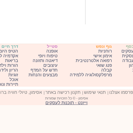
כסף
גוף ונפש
סטייל
דרך חיים
עסקים
רוחניות
אופנה
הטיפ היומ
עסקית
אימון אישי
טיפוח ויופי
אקדמיה ל
בודה
רפואה אלטרנטיבית
דיאטה ותזונה
בריאות
ון
פנג שואי
עיצובים
הורות וילד
קבלה
חדש על המדף
הריון וליד
מרפלקסולוגיה ללמידה
מבצעים והנחות
זוגיות
אוכל
תיירות ונו
פרסמו אצלנו
תנאי שימוש
תקנון רכישה באתר
אסימון, טיולי חוויה ברו
|
|
|
אסימון - © כל הזכויות שמורות
וייזנט - תוכנות לעסקים