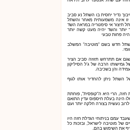
בוך נדיר יחסית בו השתל נע סביב
ה זו אינה משמעותית מאחר והשתל
תל תיצור אי סימטריה במראה השד
ך יותר והשד יהיה מעט קשה יותר
היה פחות טבעי
שתל חדש בשם "מוטיבה" המשלב
מי.
שגם אם תתרחש תזוזה סביב הציר
 גמישותו הרבה של ג'ל הסיליקון
מידה והן בשכיבה.
 השתל ניתן להחדיר אותו לגוף
 חזה, הרי היא ה"קופסית", פוחתת
 הינה בעלת חיספוס עדין התואם
לרוב נעשית בצורה חלקה יותר ועם
שעבד עמם בניתוחי הגדלת חזה היו
ם של מוטיבה לישראל, ובזכות כל
יף את השימוש בהם.