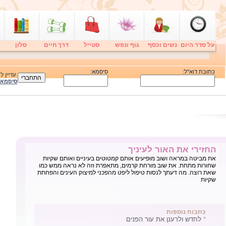
על סדר היום
נשים וכסף
גוף ונפש
סטייל
דרך חיים
סלון
כתובת דוא"ל:
סיסמא:
עדיין 
סיסמא
החזירי את האור לעיניך
את מביטה במראה ושוב מופיעים אותם קמטוטים בעיניים ואותם שקיות
שחורות מתחת. את שוב מורחת קרמים, מתאפרת וזה לא נראה ממש כמו
שאת רוצה. מה דעתך לנסות טיפול ליפט מהפכני למיצוק העינים והפחתת
שקיות
כתבות נוספות
*
לחדש ולרענן את עור הפנים