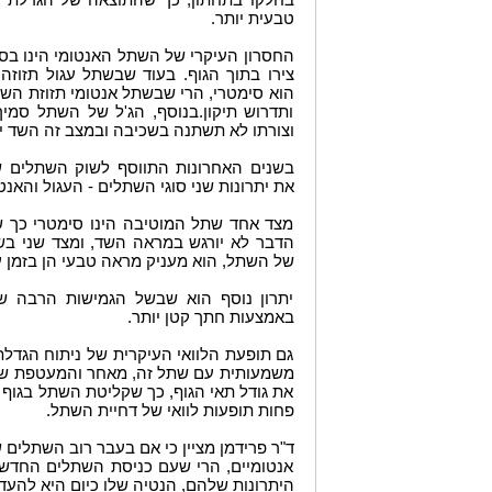
טבעית יותר.
החסרון העיקרי של השתל האנטומי הינו בסי
צירו בתוך הגוף. בעוד שבשתל עגול תזוז
הוא סימטרי, הרי שבשתל אנטומי תזוזת הש
ותדרוש תיקון.בנוסף, הג'ל של השתל סמי
וצורתו לא תשתנה בשכיבה ובמצב זה השד י
בשנים האחרונות התווסף לשוק השתלים 
את יתרונות שני סוגי השתלים - העגול והאנטו
מצד אחד שתל המוטיבה הינו סימטרי כך 
הדבר לא יורגש במראה השד, ומצד שני בשל
של השתל, הוא מעניק מראה טבעי הן בזמן ע
יתרון נוסף הוא שבשל הגמישות הרבה של
באמצעות חתך קטן יותר.
גם תופעת הלוואי העיקרית של ניתוח הגדלת
משמעותית עם שתל זה, מאחר והמעטפת שלו
את גודל תאי הגוף, כך שקליטת השתל בגוף 
פחות תופעות לוואי של דחיית השתל.
ד"ר פרידמן מציין כי אם בעבר רוב השתלים 
אנטומיים, הרי שעם כניסת השתלים החדשי
היתרונות שלהם, הנטיה שלו כיום היא להעד