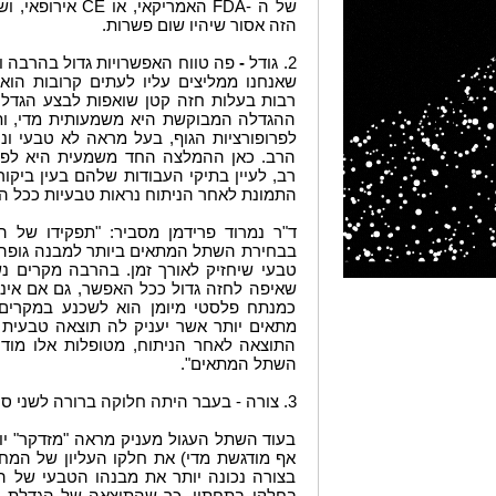
של ה -FDA האמריקא
הזה אסור שיהיו שום פשרות.
2. גודל
-
פה טווח האפשרויות גדול בהרבה ו
שאנחנו ממליצים עליו לעתים קרובות הו
רבות בעלות חזה קטן שואפות לבצע הגדל
ההגדלה המבוקשת היא משמעותית מדי, ות
לפרופורציות הגוף, בעל מראה לא טבעי ו
הרב. כאן ההמלצה החד משמעית היא לפנו
רב, לעיין בתיקי העבודות שלהם בעין ביקו
התמונת לאחר הניתוח נראות טבעיות ככל ה
ד"ר נמרוד פרידמן מסביר: "תפקידו של 
בבחירת השתל המתאים ביותר למבנה גופה 
טבעי שיחזיק לאורך זמן. בהרבה מקרים נש
שאיפה לחזה גדול ככל האפשר, גם אם אינו
כמנתח פלסטי מיומן הוא לשכנע במקרים
מתאים יותר אשר יעניק לה תוצאה טבעית ונ
התוצאה לאחר הניתוח, מטופלות אלו מוד
השתל המתאים".
3. צורה - בעבר היתה חלוקה ברורה לשני סוגי שתלים: שתל עגול ושתל אנטומי.
בעוד השתל העגול מעניק מראה "מזדקר" יו
אף מודגשת מדי) את חלקו העליון של המ
בצורה נכונה יותר את מבנהו הטבעי של הש
בחלקו בתחתון, כך שהתוצאה של הגדלת ח