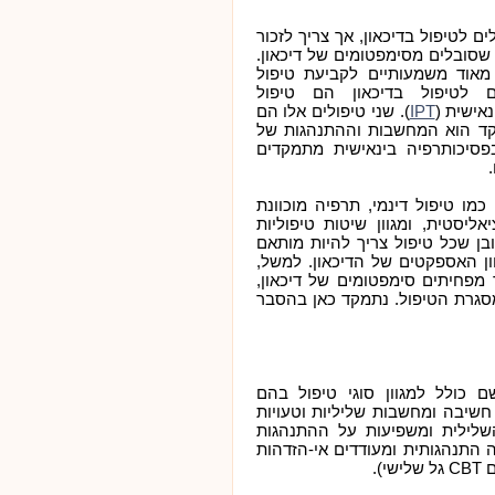
ים לטיפול בדיכאון, אך צריך לזכור
שסובלים מסימפטומים של דיכאון.
 מאוד משמעותיים לקביעת טיפול
ם לטיפול בדיכאון הם טיפול
). שני טיפולים אלו הם
IPT
מוקדים, אך בעוד שב-CBT המוקד הוא המחשבות וההתנהגות של
בפסיכותרפיה בינאישית מתמקדים
.
כמו טיפול דינמי, תרפיה מוכוונת
אליסטית, ומגוון שיטות טיפוליות
בן שכל טיפול צריך להיות מותאם
ון האספקטים של הדיכאון. למשל,
 מפחיתים סימפטומים של דיכאון,
סגרת הטיפול. נתמקד כאן בהסבר
ם כולל למגוון סוגי טיפול בהם
חשיבה ומחשבות שליליות וטעויות
שלילית ומשפיעות על ההתנהגות
אקטיבציה התנהגותית ומעודדים אי-הזדהות
).