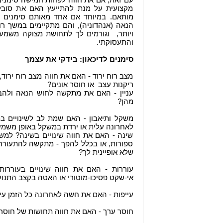
מקצועית על מנת להתייעץ האם את סובלת
מותאם. במיוחד אם אחד מאותם סימנים הי
הנאה (אנהדוניה), והם מתקיימים במשך ר
ויותר, וגורמים לך לתחושת מצוקה משמע
והתעסוקתי.
סימנים לדיכאון: בידקי את עצמך
מצב רוח ירוד - האם את חווה מצב רוח ירוד
ריקנות עצב או חוסר אונים?
עניין - האם את מתקשה לחוש הנאה ולהביע
מהן?
משקל ותיאבון - האם שמת לב לשינויים 
לאחרונה עלית או ירדת במשקל באופן משמעו
שינה - האם את חווה שינויים בשינה? למ
ספורות, או בכלל להפך - מתקשה להתעורר
שלא אופיינית לך?
עוררות - האם את חווה שינויים בעוררו
אי-שקט פסיכו-מוטורי או האטה בקצב התנו
עייפות - האם את חשה לאחרונה כל הזמן עי
חוסר ערך - האם את חווה תחושות של חוסר