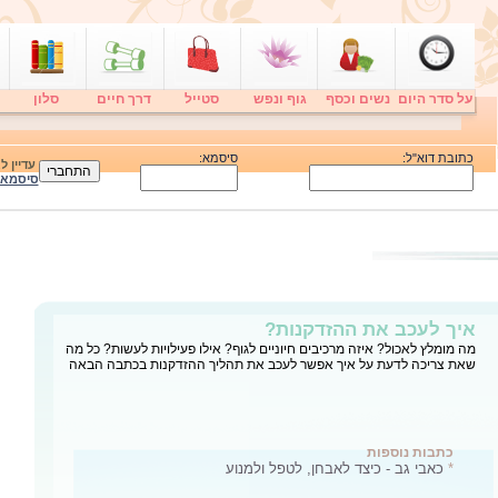
על סדר היום
נשים וכסף
גוף ונפש
סטייל
דרך חיים
סלון
כתובת דוא"ל:
סיסמא:
עדיין 
סיסמא
כאבי גב - כיצד לאבחן, לטפל ולמנוע
עד שמונים אחוז מהאוכלוסייה הבוגרת תסבול בשלב כלשהו בחייה מכאב גב.
סוג כאב הגב הנפוץ ביותר הינו כאב גב מכאני, כאב שאינו נובעים מדלקת,
גידול או זיהום. כיצד לאבחן ,לטפל ולמנוע כאב גב - המדריך שיעזור לך עם
כאבי הגב
כתבות נוספות
*
איך לעכב את ההזדקנות?