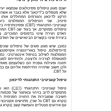
ישנם מגוון טיפולים פסיכולוגים שנמצאו יעיל
שלא מטפלים ב"דיכאון" אלא בגבר או אשה 
הרקע לדיכאון והגורמים המחוללים אותו
מיטיב. שני הטיפולים המומלצים כיו
קוגניטיבי-התנהגותי (CBT) ופסיכותרפיה בינאישית (
טיפולים מ
האדם ויצירת שינוי בדפוסים המוכרים, 
ביצירת שינוי בקשרים הבינאישיים של האדם
כמובן שיש מגוון סוגים של טיפולים שונים 
מיינדפולנס, טיפול באוריינטציה אקזיסטנצי
המומלצות לשילוב בטיפול אינטגרטיבי. כמו
למטופלת לצרכיה ולרצונה, ולהתייחס למגו
תזונה ופעילות גופנית הם כשלעצמם מאוד
ולכן חשוב שתהיה התייחסות אליהם גם במ
על CBT.
טיפול קוגניטיבי התנהגותי לדיכאון
טיפול קוגניטיבי התנהגותי (
) הוא ש
CBT
מתמקדים לרוב בזיהוי ובאתגור של סכמות 
חשיבה שמגבירות את החוויה הפנימית ה
(נקרא גם CBT גל שני), מדגישים 
עם אירועים מנטליים והגמשת קשב (נקרא גם CBT גל שלישי