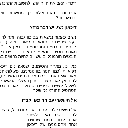
ריכוז - האם את חווה קושי לחשוב ולהתרכז
אובדנות - האם עולות בך מחשבות חוזר
והתאבדות?
דיכאון נשי: יש דבר כזה?
נשים כאמור נמצאות בסיכון גבוה יותר לדיכ
רקע שינויים הורמונאליים לאורך חייהן (ווסת
גורמים חברתיים ותרבותיים. דיכאון אינו 
מגורמי הסיכון המאפיינים אותו ייחודיים רק
היבטים הורמונליים עשויים להיות נחוצים בא
כמו כן, מאחר והסימנים שמאפיינים דיכאון
רפואיות (כמו חסר בוויטמינים, פעילות-
מאוד שאם את סובלת מהסימנים המצוינים,
להתייעץ לגבי מצבך. ייתכן והשלב הראשוני 
לשלול קשיים גופניים שיכולים לגרום לס
הפרופיל ההורמונלי שלך.
אל תישארי עם הדיכאון לבד!
אל תישארי לבד עם דיכאון! קודם כל, קשה 
לבד, וח
שוב מאוד לשתף
אדם קרוב במה שחווים.
אחד מהסימנים של דיכאון