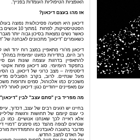
האופציות הטיפוליות העומדות בפנייך.
אז מהו בעצם דיכאון?
דיכאון היא תופעה פסיכולוגית נפוצה בעול
הסטטיסטיקות, ל
כשאומרים "דיכאון" מתכוונים לאבחנה של "דיכ
דיכאון מז'ורי מתאפיין במצב רוח ירוד ו/או
רוב היום, בתדירות כמעט יומיומית במהלך ש
להתאפיין בדרגות עוצמה שונות ועם סימ
בתפקוד היומיומי. סוג דיכאון פחות אקוטי
דיסטימיה – מצב כרוני של דיכאון, בו הסי
מעל שנתיים. לרוב, בקרב הסובלים מדיכ
משככים כמו אלכוהול, סמים ותרופות משככו
עם מאפיינים ייחודיים כגון: דיכאון לאחר לידה
מה מפריד בין "סתם עצב" לבין "דיכאון"
בחיינו יש רגעים רבים של עצב, דכדוך, עיי
כי עצם קיומם של תחושות ורגשות שליליים 
אלא ראייה לכך שאנחנו אנושיים. כמו כן,
שנראים לצופה מהצד כמו סימנים "דמויי דיכ
מדובר בתגובה לאובדנים והתמודדויות מורכ
של האדם למצב החדש.
עם זאת, אם את חווה לפחות חמישה סימנים