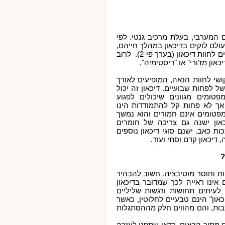
ם המערבי, בעלת מרכיב גנטי. לפי
פחות 1מתוך 10 אנשים בעולם לוקים בדיכאון במהלך חייהם,
כאשר נשים נמצאות בסיכון גבוה יותר מגברים לחוות דיכאון (בערך פי 2). לרוב
און מז'ורי" או "דיסטימיה".
 קושי לחוות הנאה, המופיעים לאורך
ל לפחות שבועיים. דיכאון זה יכול
פטומים מגוונים שיכולים לפגוע
 אך לא פחות קל להתמודדות הינו
מפטומים אינם חמורים והוא נמשך
און ישנה גם צריכה של חומרים
ת כאב. ישנם סוגי דיכאון נוספים
, דיכאון קדם וסתי ועוד.
?
פות וחוסר מוטיבציה. חשוב להבהיר
אינו ראייה לכך שמדובר בדיכאון
 לעיתים תחושות ורגשות שליליים
און" הינם טבעיים לחלוטין, כאשר
בות, והם מהווים חלק מההסתגלות
 מתוך הבאים, כדאי שתפני לעזרה