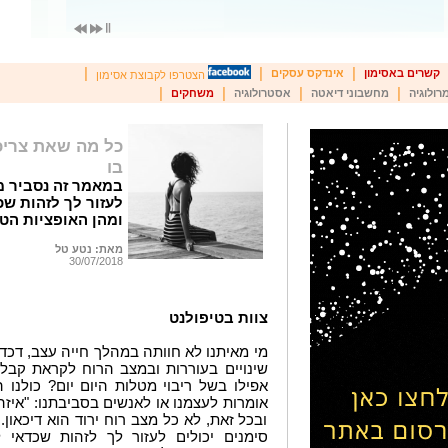
|
|
|
קשרים באסימון
אינדקס עסקים
הצטרפו לקבוצת אסימון
|
|
|
|
רולוגיה
מחשבוני דיאטה
אסטרולוגיה
משחקים
כל מה שאת צריכה
בו
במאמר זה נסביר מה
לעזור לך לזהות שכ
ומהן האופציות הטי
מאת: נטע טל
30/07/2018
צוות בטיפולנט
מי מאיתנו לא חוותה במהלך חייה עצב, דכדו
שינויים בעוררות ובמצב הרוח לקראת קבל
אפילו בשל ריבוי מטלות היום יום? כולנו 
אומרות לעצמנו או לאנשים בסביבתנו: "איזה ד
ובכל זאת, לא כל מצב רוח ירוד הוא דיכאון.
סימנים יכולים לעזור לך לזהות שכדאי 