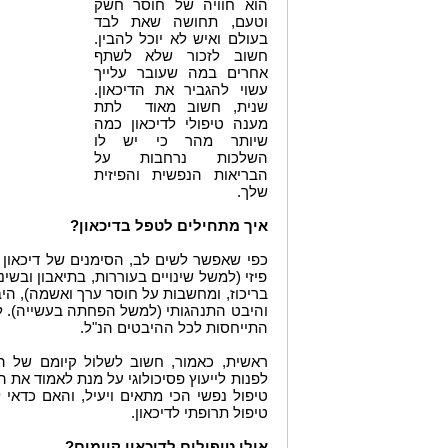
הוא חוויה של חוסר חשק
וטעם, תחושה שאת לבד
בעולם ואיש לא יוכל להבין.
חשוב לזכור שלא לשתף
אחרים במה שעובר עלייך
עשוי להגביר את הדיכאון.
שנית, חשוב מאוד לתת
מענה טיפולי לדיכאון כמה
שיותר מהר כי יש לו
השלכות נרחבות על
הבריאות הנפשית והפיזית
שלך.
איך מתחילים לטפל בדיכאון?
כפי שאפשר לשים לב, הסימנים של דיכאון 
פיזי (למשל שינויים בעוררות, בתיאבון ובשינ
בריכוז, ומחשבות על חוסר ערך ואשמה), היבט
והיבט התנהגותי (למשל הפחתה בעשייה). לכ
התייחסות לכל ההיבטים הנ"ל.
ראשית, כאמור, חשוב לשלול קיומם של הי
לפנות לייעוץ פסיכולוגי על מנת לאמוד את ה
טיפול נפשי הכי מתאים ויעיל, והאם כדאי 
טיפול תרופתי לדיכאון.
אילו טיפולים לדיכאון קיימים?