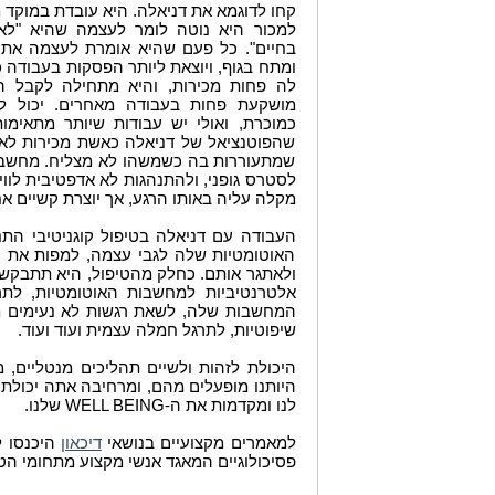
קחו לדוגמא את דניאלה. היא עובדת במוקד 
למכור היא נוטה לומר לעצמה שהיא "לא 
בחיים". כל פעם שהיא אומרת לעצמה את
ומתח בגוף, ויוצאת ליותר הפסקות בעבודה כד
לה פחות מכירות, והיא מתחילה לקבל 
מושקעת פחות בעבודה מאחרים. יכול לה
כמוכרת, ואולי יש עבודות שיותר מתאימות
שהפוטנציאל של דניאלה כאשת מכירות ל
שמתעוררות בה כשמשהו לא מצליח. מחשבות
לסטרס גופני, ולהתנהגות לא אדפטיבית לווי
מקלה עליה באותו הרגע, אך יוצרת קשיים אח
העבודה עם דניאלה בטיפול קוגניטיבי הת
האוטומטיות שלה לגבי עצמה, למפות את 
ולאתגר אותם. כחלק מהטיפול, היא תתבקש ל
אלטרנטיביות למחשבות האוטומטיות, לת
המחשבות שלה, לשאת רגשות לא נעימים מ
שיפוטיות, לתרגל חמלה עצמית ועוד ועוד.
היכולת לזהות ולשיים תהליכים מנטליים,
היותנו מופעלים מהם, ומרחיבה אתה יכולת 
לנו ומקדמות את ה-WELL BEING שלנו.
למאמרים מקצועיים בנושאי
היכנסו ל
דיכאון
פסיכולוגיים המאגד אנשי מקצוע מתחומי הט