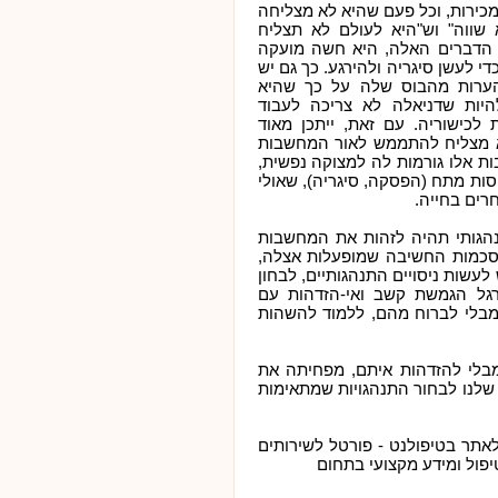
מכירות, וכל פעם שהיא לא מצליחה
שווה" וש"היא לעולם לא תצליח
 הדברים האלה, היא חשה מועקה
י לעשן סיגריה ולהירגע. כך גם יש
הערות מהבוס שלה על כך שהיא
יות שדניאלה לא צריכה לעבוד
 לכישוריה. עם זאת, ייתכן מאוד
א מצליח להתממש לאור המחשבות
 אלו גורמות לה למצוקה נפשית,
סות מתח (הפסקה, סיגריה), שאולי
רים בחייה.
נהגותי תהיה לזהות את המחשבות
סכמות החשיבה שמופעלות אצלה,
עשות ניסויים התנהגותיים, לבחון
רגל הגמשת קשב ואי-הזדהות עם
בלי לברוח מהם, ללמוד להשהות
 מבלי להזדהות איתם, מפחיתה את
שלנו לבחור התנהגויות שמתאימות
אתר בטיפולנט - פורטל לשירותים
יפול ומידע מקצועי בתחום