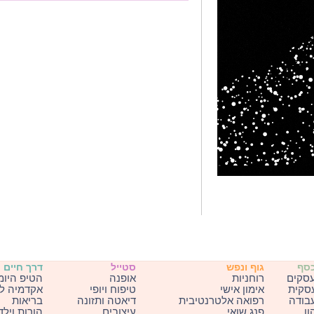
כסף
גוף ונפש
סטייל
דרך חיים
עסקים
רוחניות
אופנה
הטיפ היומ
עסקית
אימון אישי
טיפוח ויופי
אקדמיה ל
בודה
רפואה אלטרנטיבית
דיאטה ותזונה
בריאות
ון
פנג שואי
עיצובים
הורות וילד