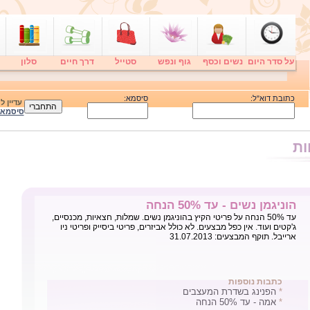
על סדר היום
נשים וכסף
גוף ונפש
סטייל
דרך חיים
סלון
כתובת דוא"ל:
סיסמא:
עדיין 
סיסמא
ות
הוניגמן נשים - עד 50% הנחה
עד 50% הנחה על פריטי הקיץ בהוניגמן נשים. שמלות, חצאיות, מכנסיים,
ג'קטים ועוד. אין כפל מבצעים. לא כולל אביזרים, פריטי ביסייק ופריטי ניו
ארייבל. תוקף המבצעים: 31.07.2013
כתבות נוספות
*
הפנינג בשדרת המעצבים
*
אמה - עד 50% הנחה