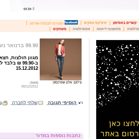
|
|
|
קשרים באסימון
אינדקס עסקים
הצטרפו לקבוצת אסימון
|
|
|
|
רולוגיה
מחשבוני דיאטה
אסטרולוגיה
משחקים
99.90 ברנואר נשים
מגוון חולצות, חצא
ב-99.90 ₪ ב
15.12.2012
צילום: אלון שפרנסקי
מאת:
05/12/2012
הוסיפי תגובה
שלחי לחברה
ג
כתבות נוספות במדור