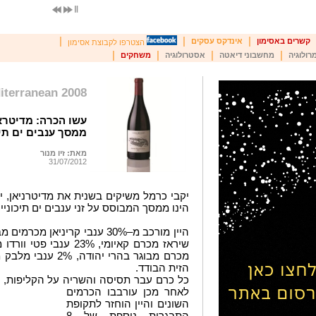
|
|
|
קשרים באסימון
אינדקס עסקים
הצטרפו לקבוצת אסימון
|
|
|
|
רולוגיה
מחשבוני דיאטה
אסטרולוגיה
משחקים
iterranean 2008
ממסך ענבים ים תיכ
מאת: זיו מנור
31/07/2012
יקבי כרמל משיקים בשנית את מדיטרניאן, יין 
הינו ממסך המבוסס על זני ענבים ים תיכוניי
הזית הבודד.
כל כרם עבר תסיסה והשריה על הקליפות, 
לאחר מכן עורבבו הכרמים
השונים והיין הוחזר לתקופת
התבגרות נוספת של 8