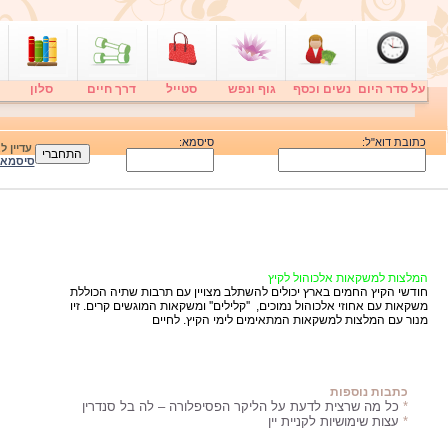
על סדר היום
נשים וכסף
גוף ונפש
סטייל
דרך חיים
סלון
כתובת דוא"ל:
סיסמא:
עדיין 
סיסמא
המלצות למשקאות אלכוהול לקיץ
חודשי הקיץ החמים בארץ יכולים להשתלב מצויין עם תרבות שתיה הכוללת
משקאות עם אחוזי אלכוהול נמוכים, ''קלילים'' ומשקאות המוגשים קרים. זיו
מנור עם המלצות למשקאות המתאימים לימי הקיץ. לחיים
כתבות נוספות
*
כל מה שרצית לדעת על הליקר הפסיפלורה – לה בל סנדרין
*
עצות שימושיות לקניית יין