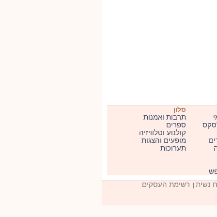
סלון
י
תרבות ואמנות
סקס
ספרים
קולנוע וטלוויזיה
ים
מופעים והצגות
ה
תערוכות
פש
ח נשית
רשימת העסקים
|