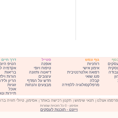
כסף
גוף ונפש
סטייל
דרך חיים
עסקים
רוחניות
אופנה
הטיפ היומ
עסקית
אימון אישי
טיפוח ויופי
אקדמיה ל
בודה
רפואה אלטרנטיבית
דיאטה ותזונה
בריאות
ון
פנג שואי
עיצובים
הורות וילד
קבלה
חדש על המדף
הריון וליד
מרפלקסולוגיה ללמידה
מבצעים והנחות
זוגיות
אוכל
תיירות ונו
פרסמו אצלנו
תנאי שימוש
תקנון רכישה באתר
אסימון, טיולי חוויה ברו
|
|
|
אסימון - © כל הזכויות שמורות
וייזנט - תוכנות לעסקים