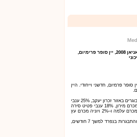
Med
עשו הכרה: מדיטראניאן 2008, יין סופר פרימיום,
וני
סופר פרמיום, חדשני וייחודי. היין
ם.
היין מורכב מ–30% ענבי קריניאן מכרמים מבוגרים באזור זכרון יעקב, 25% ענבי
שיראז מכרם קאיומי, 23% ענבי פטי וורדו מכרם מירון, 18% ענבי פטיט סירה
מכרם מבוגר בהרי יהודה, 2% ענבי מלבק מכרם עלמה ו–2% ויוניה מכרם עץ
והתבגרות בנפרד למ
שך 7 חודשים,