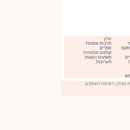
סלון
י
תרבות ואמנות
סקס
ספרים
קולנוע וטלוויזיה
ים
מופעים והצגות
ה
תערוכות
פש
ח נשית
רשימת העסקים
|