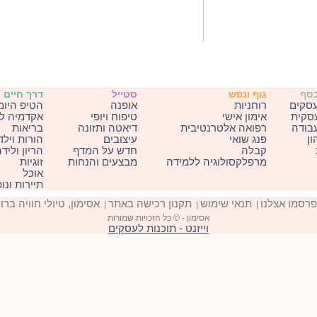
כסף
גוף ונפש
סטייל
דרך חיים
עסקים
רוחניות
אופנה
הטיפ היומ
עסקית
אימון אישי
טיפוח ויופי
אקדמיה ל
בודה
רפואה אלטרנטיבית
דיאטה ותזונה
בריאות
ון
פנג שואי
עיצובים
הורות וילד
קבלה
חדש על המדף
הריון וליד
מרפלקסולוגיה ללמידה
מבצעים והנחות
זוגיות
אוכל
תיירות ונו
פרסמו אצלנו
תנאי שימוש
תקנון רכישה באתר
אסימון, טיולי חוויה ברו
|
|
|
אסימון - © כל הזכויות שמורות
וייזנט - תוכנות לעסקים