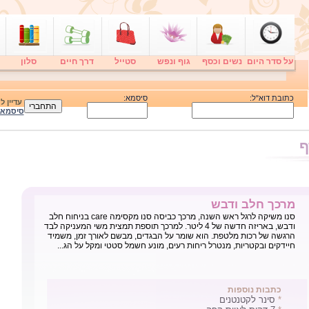
על סדר היום
נשים וכסף
גוף ונפש
סטייל
דרך חיים
סלון
כתובת דוא"ל:
סיסמא:
עדיין 
סיסמא
ף
מרכך חלב ודבש
סנו משיקה לרגל ראש השנה, מרכך כביסה סנו מקסימה care בניחוח חלב
ודבש, באריזה חדשה של 4 ליטר. למרכך תוספת תמצית משי המעניקה לבד
הרגשה של רכות מלטפת. הוא שומר על הבגדים, מבשם לאורך זמן, משמיד
חיידקים ובקטריות, מנטרל ריחות רעים, מונע חשמל סטטי ומקל על הג...
כתבות נוספות
*
סינר לקטנטנים