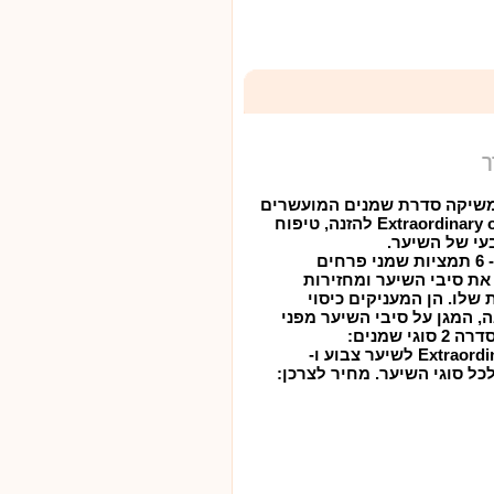
ך
L'ORÉAL PAR משיקה סדרת שמנים המועשרים
בתמציות Extraordinary oil Elvive להזנה, טיפוח
עי של השיער.
הסדרה מועשרת ב- 6 תמציות שמני פרחים
את סיבי השיער ומחזירות
 שלו. הן המעניקים כיסוי
, המגן על סיבי השיער מפני
פגעים חיצוניים. בסדרה 2 סוגי שמנים:
Extraordinary oil Color vive לשיער צבוע ו-
Extraordinary o לכל סוגי השיער. מחיר לצרכן: