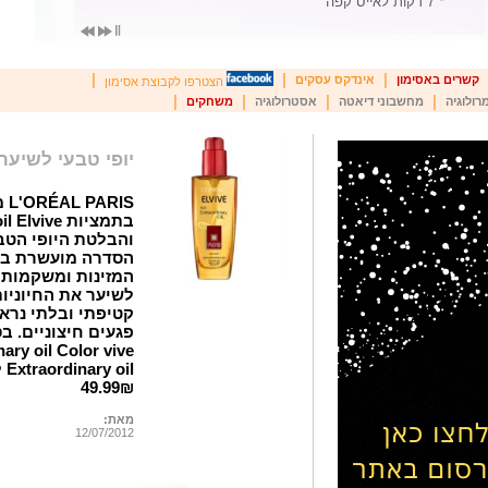
*
7 דקות לאייס קפה
|
|
|
קשרים באסימון
אינדקס עסקים
הצטרפו לקבוצת אסימון
|
|
|
|
רולוגיה
מחשבוני דיאטה
אסטרולוגיה
משחקים
יופי טבעי לשיער
IS
והבלטת היופי הטב
המזינות ומשקמות 
לשיער את החיוניות
קטיפתי ובלתי נראה
il
49.99₪
מאת:
12/07/2012