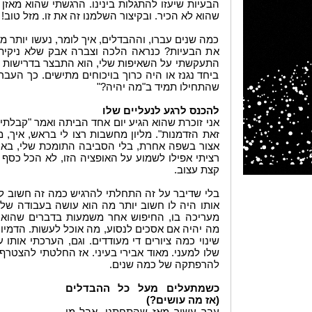
הבעיות שיעזו להתגלות בינינו. הרגשתי שהוא מאזן 
שהוא לא הכיר. ובקיצור השלמנו זה את זו. מזל טוב!
כמה שנים עברו, וההבדלים, איך לומר, נעשו יותר
את הבעיות? כנראה הלכה וצברה אבק שלא ניקיתי 
התעקשתי על השאיפות שלי, הוא התבצר בדרישות של
ביחד נגנז או היה כרוך בויכוחים מתישים. כך העב
שהתחילו תמיד ב"מה יהיה?"
להכנס לרגע לנעליים שלו
אני זוכרת שהוא הגיע יום אחד הביתה ואמר "קבלתי
זאת הזדמנות". מליון מחשבות רצו לי בראש, איך, מ
אצור בשפה אחרת, בלי הסביבה התומכת שלי, בארץ
רציתי אפילו לשמוע על האופציה הזו, לא הכל כסף ב
קצת עצוב.
בלי שדיבר על זה התחלתי להרגיש כמה זה חשוב לו
אותו היה לו חשוב יותר מה הוא עושה בעבודה שלו
מעריכה בו, החיפוש אחר משמעות בדברים שהוא 
מה יהיה אם אסכים לנסוע, מה אוכל לעשות. הדמיון
שינוי כמה ציורים די מעודדים. וגם, הערכתי אותו 
שלו למעני. מאוד אבירי בעיני. אז החלטתי להצטר
להרפתקה של כמה שנים.
כשמתעלים מעל כל ההבדלים
(אז מה עושים?)