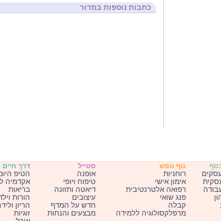
כתבות נוספות במדור
כסף
גוף ונפש
סטייל
דרך חיים
עסקים
רוחניות
אופנה
הטיפ היומ
עסקית
אימון אישי
טיפוח ויופי
אקדמיה ל
בודה
רפואה אלטרנטיבית
דיאטה ותזונה
בריאות
ון
פנג שואי
עיצובים
הורות וילד
קבלה
חדש על המדף
הריון וליד
מרפלקסולוגיה ללמידה
מבצעים והנחות
זוגיות