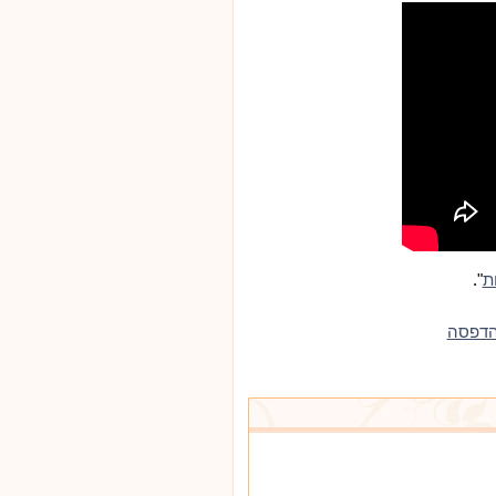
".
ת
הדפסה