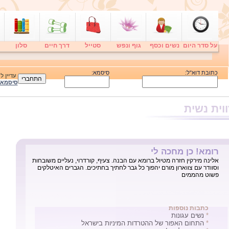
על סדר היום
נשים וכסף
גוף ונפש
סטייל
דרך חיים
סלון
כתובת דוא"ל:
סיסמא:
עדיין 
סיסמא
וית נשית
אישה עולמית!
''אני מזמינה אותך לארוחת בוקר מפנקת לכבוד יום האישה'' כתבתי במייל
אחד לשתי חברותיי הטובות. שתי דקות אחרי שלחצתי ''שלח'' אני מקבלת
אישורים מחויכים משתיהן. אף פעם לא עשיתי עניין מיום האישה, וגם לא
ערכתי ''פגישת בנות'' חודשית, שנתית או בין-עונתית. אבל ה...
כתבות נוספות
*
נשים עגונות