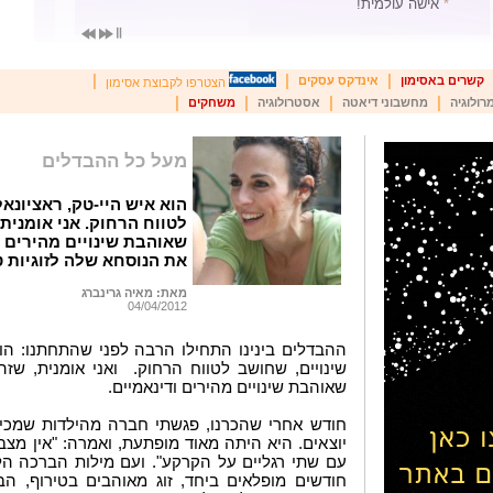
*
התחום האפור של ההטרדות המיניות בישראל
*
רומא! כן מחכה לי
|
|
|
קשרים באסימון
אינדקס עסקים
הצטרפו לקבוצת אסימון
|
|
|
|
רולוגיה
מחשבוני דיאטה
אסטרולוגיה
משחקים
מעל כל ההבדלים
הוא איש היי-טק, ראציונאל
לטווח הרחוק. אני אומנית
שאוהבת שינויים מהירים ו
את הנוסחא שלה לזוגיות 
מאת: מאיה גרינברג
04/04/2012
ההבדלים בינינו התחילו הרבה לפני שהתחתנו: הוא
שינויים, שחושב לטווח הרחוק. ואני אומנית, שזה
שאוהבת שינויים מהירים ודינאמיים.
חודש אחרי שהכרנו, פגשתי חברה מהילדות שמכירה
יוצאים. היא היתה מאוד מופתעת, ואמרה: "אין מצב
עם שתי רגליים על הקרקע". ועם מילות הברכה הלל
חודשים מופלאים ביחד, זוג מאוהבים בטירוף, הב