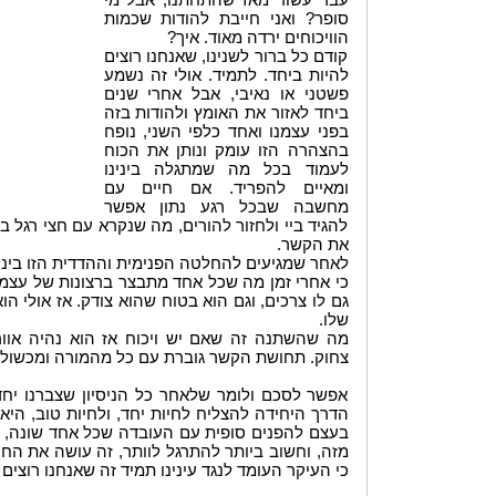
עבר עשור מאז שהתחתנו, אבל מי
סופר? ואני חייבת להודות שכמות
הוויכוחים ירדה מאוד. איך?
קודם כל ברור לשנינו, שאנחנו רוצים
להיות ביחד. לתמיד. אולי זה נשמע
פשטני או נאיבי, אבל אחרי שנים
ביחד לאזור את האומץ ולהודות בזה
בפני עצמנו ואחד כלפי השני, נופח
בהצהרה הזו עומק ונותן את הכוח
לעמוד בכל מה שמתגלה בינינו
ומאיים להפריד. אם חיים עם
מחשבה שבכל רגע נתון אפשר
להגיד ביי ולחזור להורים, מה שנקרא עם חצי רגל ב
את הקשר.
לאחר שמגיעים להחלטה הפנימית וההדדית הזו בינינו
כי אחרי זמן מה שכל אחד מתבצר ברצונות של עצמו 
גם לו צרכים, וגם הוא בטוח שהוא צודק. אז אולי ה
שלו.
מה שהשתנה זה שאם יש ויכוח אז הוא נהיה אוורי
צחוק. תחושת הקשר גוברת עם כל מהמורה ומכשול 
אפשר לסכם ולומר שלאחר כל הניסיון שצברנו יחד,
הדרך היחידה להצליח לחיות יחד, ולחיות טוב, הי
בעצם להפנים סופית עם העובדה שכל אחד שונה, ל
מזה, וחשוב ביותר להתרגל לוותר, זה עושה את החי
כי העיקר העומד לנגד עינינו תמיד זה שאנחנו רוצים