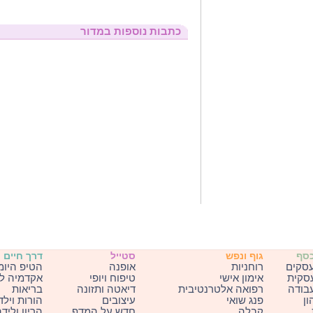
כתבות נוספות במדור
כסף
גוף ונפש
סטייל
דרך חיים
עסקים
רוחניות
אופנה
הטיפ היומ
עסקית
אימון אישי
טיפוח ויופי
אקדמיה ל
בודה
רפואה אלטרנטיבית
דיאטה ותזונה
בריאות
ון
פנג שואי
עיצובים
הורות וילד
קבלה
חדש על המדף
הריון וליד