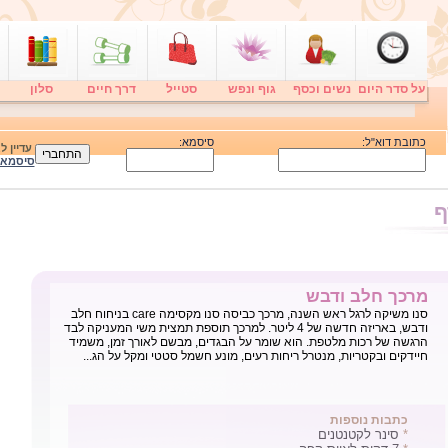
על סדר היום
נשים וכסף
גוף ונפש
סטייל
דרך חיים
סלון
כתובת דוא"ל:
סיסמא:
עדיין 
סיסמא
ף
מרכך חלב ודבש
סנו משיקה לרגל ראש השנה, מרכך כביסה סנו מקסימה care בניחוח חלב
ודבש, באריזה חדשה של 4 ליטר. למרכך תוספת תמצית משי המעניקה לבד
הרגשה של רכות מלטפת. הוא שומר על הבגדים, מבשם לאורך זמן, משמיד
חיידקים ובקטריות, מנטרל ריחות רעים, מונע חשמל סטטי ומקל על הג...
כתבות נוספות
*
סינר לקטנטנים