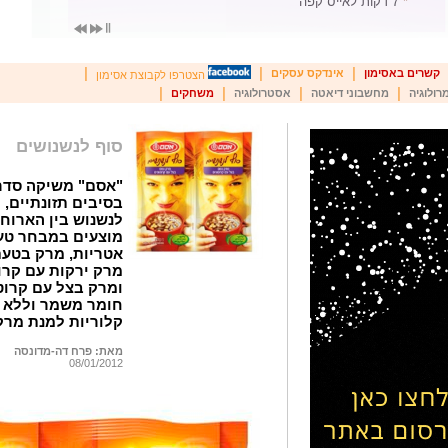
*
7 דקות לאייס קפה
|
|
|
קשרים באסימון
אינדקס עסקים
הצטרפו לקבוצת אסימון
|
|
|
|
רולוגיה
מחשבוני דיאטה
אסטרולוגיה
משחקים
סוף לנשנושים
"אסם" משיקה סדר
בסיבים תזונתיים, 
לנשנוש בין הארוחו
מוצעים במבחר טעמ
אטריות, מרק בטעם
מרק ירקות עם קרו
ומרק בצל עם קרוט
קלוריות למנת מרק מו
מאת: פרח דה-מדונסה
08/01/2012