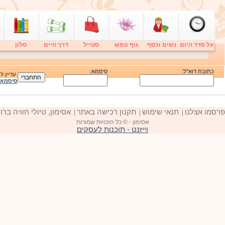
על סדר היום
נשים וכסף
גוף ונפש
סטייל
דרך חיים
סלון
כתובת דוא"ל:
סיסמא:
עדיין 
סיסמא
פרסמו אצלנו
תנאי שימוש
תקנון רכישה באתר
אסימון, טיולי חוויה ברו
|
|
|
אסימון - © כל הזכויות שמורות
וייזנט - תוכנות לעסקים